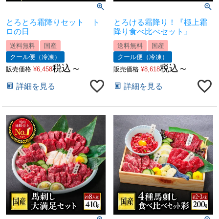
とろとろ霜降りセット ト
とろける霜降り！『極上霜
ロの日
降り食べ比べセット』
送料無料
国産
送料無料
国産
クール便（冷凍）
クール便（冷凍）
税込
税込
販売価格
¥
6,458
〜
販売価格
¥
8,618
〜
詳細を見る
詳細を見る