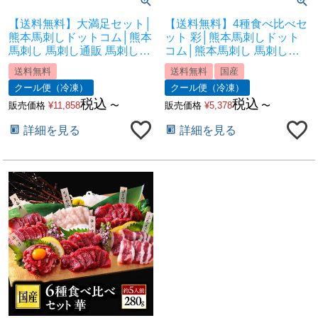
【送料無料】大満足セット│
【送料無料】4種食べ比べセ
熊本馬刺しドットコム│熊本
ット 彩│熊本馬刺しドット
馬刺し 馬刺し通販 馬刺し専
コム│熊本馬刺し 馬刺し通
門店 馬刺しお取り寄せ 利他
販 馬刺し専門店 馬刺しお取
送料無料
送料無料
国産
フーズ
り寄せ 利他フーズ
クール便（冷凍）
クール便（冷凍）
税込
税込
販売価格
¥
11,858
〜
販売価格
¥
5,378
〜
詳細を見る
詳細を見る