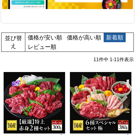
価格が安い順
価格が高い順
新着順
並び替
え
レビュー順
11
件中
1
-
11
件表示