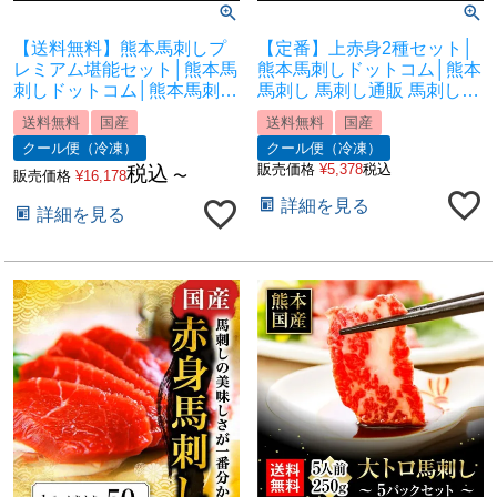
【送料無料】熊本馬刺しプ
【定番】上赤身2種セット│
レミアム堪能セット│熊本馬
熊本馬刺しドットコム│熊本
刺しドットコム│熊本馬刺し
馬刺し 馬刺し通販 馬刺し専
馬刺し通販 馬刺し専門店 馬
門店 馬刺しお取り寄せ 利他
送料無料
国産
送料無料
国産
刺しお取り寄せ 利他フーズ
フーズ
クール便（冷凍）
クール便（冷凍）
販売価格
¥
5,378
税込
税込
販売価格
¥
16,178
〜
詳細を見る
詳細を見る