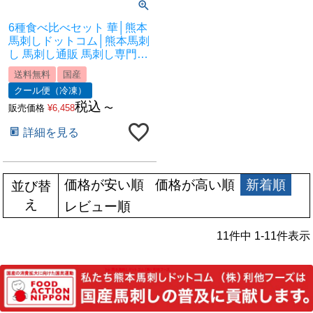
6種食べ比べセット 華│熊本
馬刺しドットコム│熊本馬刺
し 馬刺し通販 馬刺し専門店
馬刺しお取り寄せ 利他フー
送料無料
国産
ズ
クール便（冷凍）
税込
販売価格
¥
6,458
〜
詳細を見る
価格が安い順
価格が高い順
新着順
並び替
え
レビュー順
11
件中
1
-
11
件表示