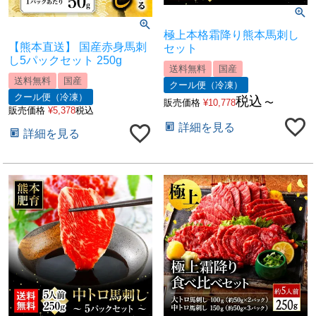
極上本格霜降り熊本馬刺し
【熊本直送】 国産赤身馬刺
セット
し5パックセット 250g
送料無料
国産
送料無料
国産
クール便（冷凍）
クール便（冷凍）
税込
販売価格
¥
10,778
〜
販売価格
¥
5,378
税込
詳細を見る
詳細を見る