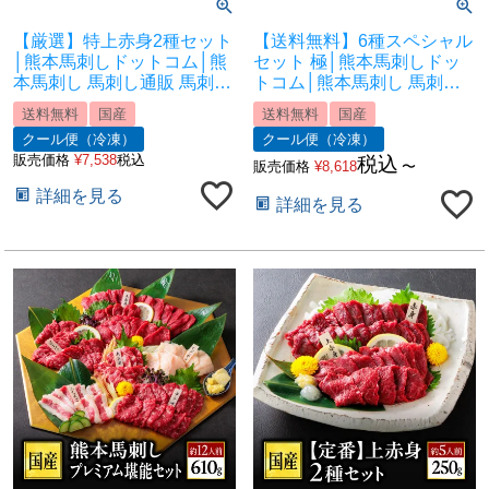
【厳選】特上赤身2種セット
【送料無料】6種スペシャル
│熊本馬刺しドットコム│熊
セット 極│熊本馬刺しドッ
本馬刺し 馬刺し通販 馬刺し
トコム│熊本馬刺し 馬刺し
専門店 馬刺しお取り寄せ 利
通販 馬刺し専門店 馬刺しお
送料無料
国産
送料無料
国産
他フーズ
取り寄せ 利他フーズ
クール便（冷凍）
クール便（冷凍）
販売価格
¥
7,538
税込
税込
販売価格
¥
8,618
〜
詳細を見る
詳細を見る