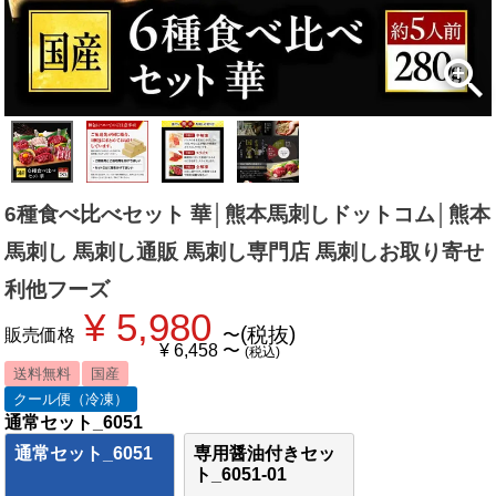
6種食べ比べセット 華│熊本馬刺しドットコム│熊本
馬刺し 馬刺し通販 馬刺し専門店 馬刺しお取り寄せ
利他フーズ
¥
5,980
税抜
販売価格
〜
¥
6,458
〜
税込
送料無料
国産
クール便（冷凍）
通常セット_6051
通常セット_6051
専用醤油付きセッ
ト_6051-01