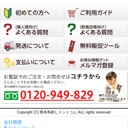
っちりです。
30代
購入者
ハマンピー
1
投稿日
2025/09/08
親戚の集まりのために注文させていただきまし
た。
非公開
購入者
にこ
1
投稿日
2025/09/08
美味しかったです。

Copyright (C) 熊本馬刺しドットコム ALL rights reserved.
特にふたえごが好みでした。

会社概要
私たちについて