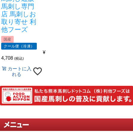
です。
馬刺し専門
店 馬刺しお
取り寄せ 利
非公開
購入者
親孝行
1
他フーズ
投稿日
2025/09/12
国産
クール便（冷凍）
¥
何度もリピートしています。臭いや癖もなく、一
4,708
税込
口噛むたびに幸せを味わえます。今回のは特に立
て髪の部位が柔らかくてビックリしました。
カートに入
れる
非公開
購入者
マイケル
1
投稿日
2025/09/08
熊本県人としては、やはり馬刺しはたまに食べた
い品です。食べたい時に美味しく頂いています。
玉ねぎのスライス・にんにく・馬刺し用醤油でば