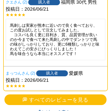
福岡県
30代
男性
購入者
クエ
2
投稿日
2026/06/21
馬刺しは実家が熊本に近いので良く食べており、
この度お試しとして注文してみました。

　コスパも良く更に目利き、質、品質管理が良い
のか今まで食べて来た馬刺しの中でダントツで馬
の味がしっかりしており、更に6種類しっかりと味
わえてこの安さにびっくりしました！

馬を味合うなら本当にオススメです！
愛媛県
購入者
まっつん
2
投稿日
2026/06/21
父の日のプレゼントとして購入しました。｢すごく
すべてのレビューを見る
美味しかった｣と本当に喜んでくれたので、贈って
よかったなと思いました。また来年も利用したい
です。