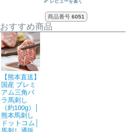
レビューを書く
商品番号
6051
非公開
購入者
まみー
2
おすすめ商品
投稿日
2026/05/27
たてがみと赤身を一緒に食べるとほんと美味しい
です！

最近はたてがみが売り切れてて残念です。

もっと単品で買えるようになったらいいのにな〜
【熊本直送】
国産 プレミ
購入者
kazultupe
4
アム三角バ
愛知県
70歳以上
男性
ラ馬刺し
投稿日
2025/12/10
（約100g）│
熊本馬刺し
ドットコム│
今回も全ての馬刺しがとても美味しかったです。

馬刺し通販
これからも色んな馬刺しを注文して楽しみにたい