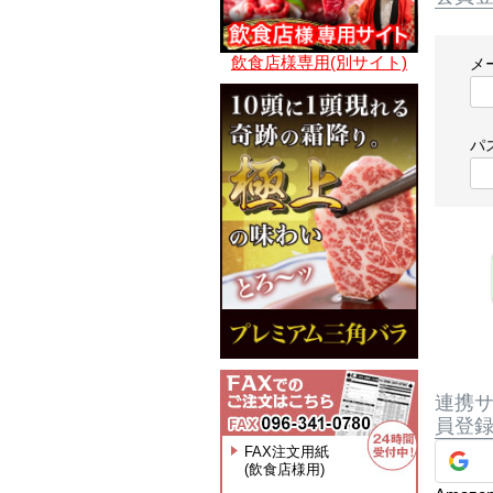
飲食店様専用(別サイト)
メ
パ
連携
員登
FAX注文用紙
(飲食店様用)