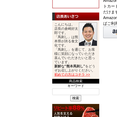
Amaz
トカー
だけま
Amaz
ばご利
こんにちは。
店長の倉崎好太
郎です。
「馬刺し」は熊
本県が誇る食文
化です。
「馬刺し」を通じて、お客
様に笑顔になっていただき
喜んでいただきたいと思っ
ています。
新鮮な“熊本馬刺し”
をどう
ぞお召し上がりください。
初めての方はコチラ >>
商品検索
キーワード
検索