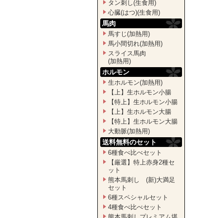
タン刺し(生食用)
心臓(はつ)(生食用)
馬肉
馬すじ(加熱用)
馬小間切れ(加熱用)
スライス馬肉
(加熱用)
ホルモン
生ホルモン(加熱用)
【上】生ホルモン小腸
【特上】生ホルモン小腸
【上】生ホルモン大腸
【特上】生ホルモン大腸
大動脈(加熱用)
送料無料のセット
6種食べ比べセット
【厳選】特上赤身2種セ
ット
熊本馬刺し (新)大満足
セット
6種スペシャルセット
4種食べ比べセット
熊本馬刺しプレミアム堪