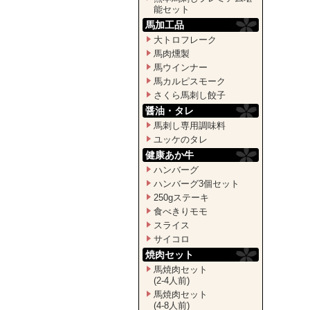
能セット
馬加工品
大トロフレーク
馬肉燻製
馬ウインナー
馬カルピスモーク
さくら馬刺し餃子
醤油・タレ
馬刺し専用調味料
ユッケのタレ
健康あか牛
ハンバーグ
ハンバーグ3個セット
250gステーキ
食べきりモモ
スライス
サイコロ
焼肉セット
馬焼肉セット
(2-4人前)
馬焼肉セット
(4-8人前)