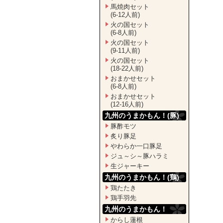
馬焼肉セット
(6-12人前)
火の国セット
(6-8人前)
火の国セット
(9-11人前)
火の国セット
(18-22人前)
おまかせセット
(6-8人前)
おまかせセット
(12-16人前)
九州のうまかもん！(豚)
豚酢モツ
炙り豚足
やわらか一口豚足
ジュ～シ～豚ハラミ
生ジャーキー
九州のうまかもん！(鶏)
鶏たたき
鶏手羽先
九州のうまかもん！
からし蓮根