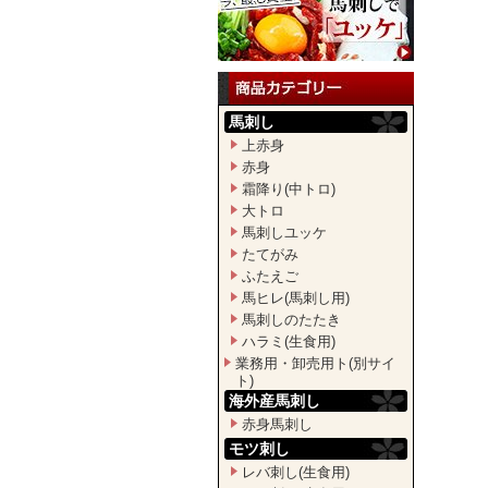
馬刺し
上赤身
赤身
霜降り(中トロ)
大トロ
馬刺しユッケ
たてがみ
ふたえご
馬ヒレ(馬刺し用)
馬刺しのたたき
ハラミ(生食用)
業務用・卸売用ト(別サイ
ト)
海外産馬刺し
赤身馬刺し
モツ刺し
レバ刺し(生食用)