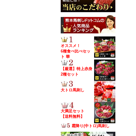
オススメ！
6種食べ比べセッ
ト 華
【厳選】特上赤身
2種セット
大トロ馬刺し
大満足セット
【送料無料】
霜降り(中トロ)馬刺し