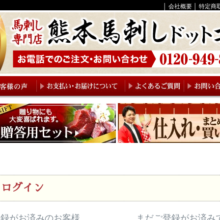
│
会社概要
│
特定商
ログイン
登録がお済みのお客様
まだご登録がお済み