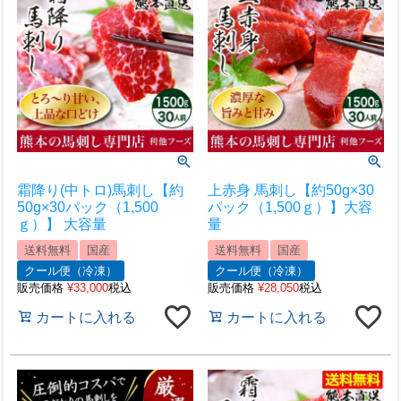
霜降り(中トロ)馬刺し【約
上赤身 馬刺し【約50g×30
50g×30パック（1,500
パック（1,500ｇ）】大容
ｇ）】 大容量
量
送料無料
国産
送料無料
国産
クール便（冷凍）
クール便（冷凍）
販売価格
¥
33,000
税込
販売価格
¥
28,050
税込
カートに入れる
カートに入れる