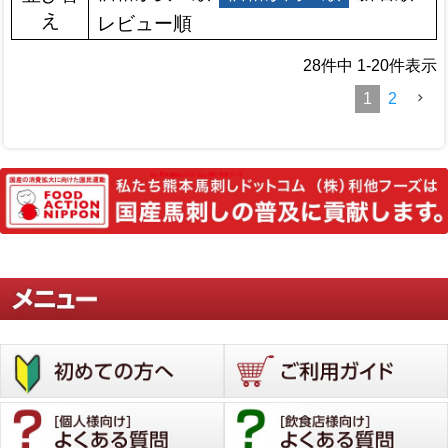
え
レビュー順
28
件中
1
-
20
件表示
1
2