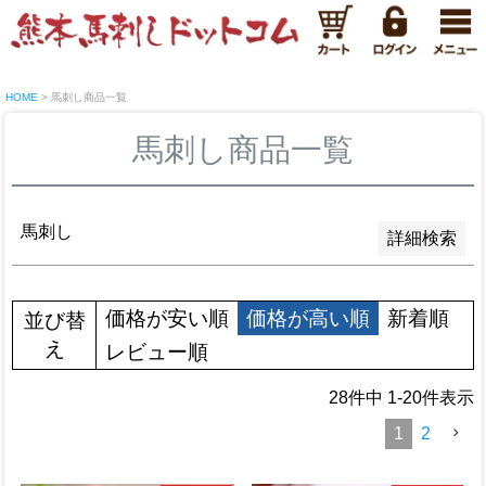
新着順
登録順
価格が安い順
価格が高い順
優先度順
HOME
馬刺し商品一覧
レビュー順
キーワードヒット順
馬刺し商品一覧
検索
馬刺し
詳細検索
価格が安い順
価格が高い順
新着順
並び替
え
レビュー順
28
件中
1
-
20
件表示
1
2