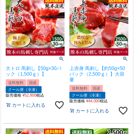
大トロ 馬刺し【50g×30パ
上赤身 馬刺し【約50g×50
ック（1,500ｇ）】
パック（2,500ｇ）】大容
量
送料無料
国産
送料無料
国産
クール便（冷凍）
販売価格
¥
52,800
税込
クール便（冷凍）
販売価格
¥
44,000
税込
カートに入れる
カートに入れる