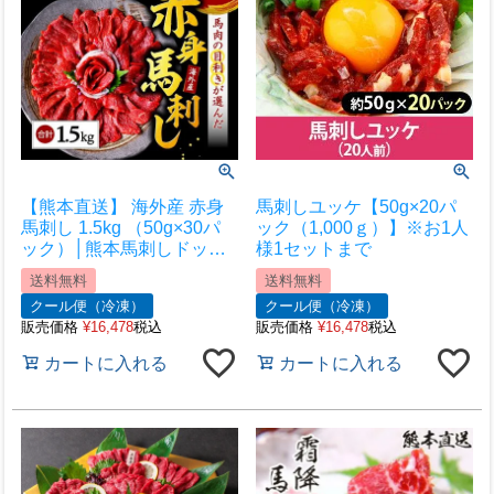
【熊本直送】 海外産 赤身
馬刺しユッケ【50g×20パ
馬刺し 1.5kg （50g×30パ
ック（1,000ｇ）】※お1人
ック）│熊本馬刺しドット
様1セットまで
コム│熊本馬刺し 馬刺し通
送料無料
送料無料
販 馬刺し専門店 馬刺しお
クール便（冷凍）
クール便（冷凍）
取り寄せ 利他フーズ
販売価格
¥
16,478
税込
販売価格
¥
16,478
税込
カートに入れる
カートに入れる