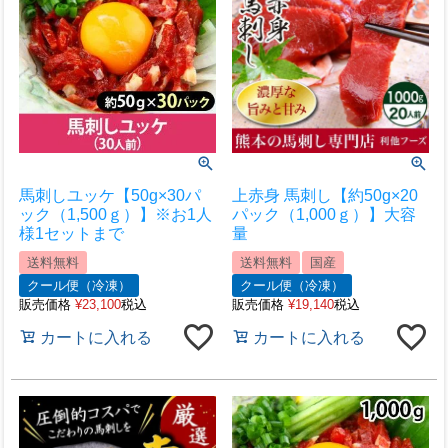
馬刺しユッケ【50g×30パ
上赤身 馬刺し【約50g×20
ック（1,500ｇ）】※お1人
パック（1,000ｇ）】大容
様1セットまで
量
送料無料
送料無料
国産
クール便（冷凍）
クール便（冷凍）
販売価格
¥
23,100
税込
販売価格
¥
19,140
税込
カートに入れる
カートに入れる