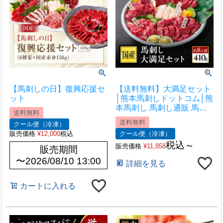
【馬刺しの日】復興応援セ
【送料無料】大満足セット
ット
│熊本馬刺しドットコム│熊
本馬刺し 馬刺し通販 馬刺
送料無料
し専門店 馬刺しお取り寄せ
送料無料
クール便（冷凍）
利他フーズ
販売価格
¥
12,000
税込
クール便（冷凍）
税込
販売価格
¥
11,858
〜
販売期間
〜
2026/08/10 13:00
詳細を見る
カートに入れる