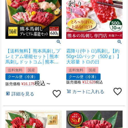
【送料無料】熊本馬刺しプ
霜降り(中トロ)馬刺し【約
レミアム堪能セット│熊本
50g×10パック（500ｇ）】
馬刺しドットコム│熊本馬
大容量 トロの日
刺し 馬刺し通販 馬刺し専
送料無料
国産
送料無料
国産
門店 馬刺しお取り寄せ 利
クール便（冷凍）
クール便（冷凍）
他フーズ
販売価格
¥
12,628
税込
税込
販売価格
¥
16,178
〜
カートに入れる
詳細を見る