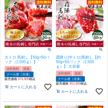
大トロ 馬刺し【50g×50パ
霜降り(中トロ)馬刺し【約
ック（2,500ｇ）】
50g×50パック（2,500
ｇ）】 大容量
送料無料
国産
送料無料
国産
クール便（冷凍）
販売価格
¥
74,800
税込
クール便（冷凍）
販売価格
¥
53,900
税込
カートに入れる
カートに入れる