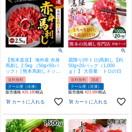
【熊本直送】 海外産 赤身
霜降り(中トロ)馬刺し【約
馬刺し 2.5kg （50g×50パ
50g×20パック（1,000
ック）│熊本馬刺しドット
ｇ）】 大容量 トロの日
コム│熊本馬刺し 馬刺し通
送料無料
送料無料
国産
販 馬刺し専門店 馬刺しお
クール便（冷凍）
クール便（冷凍）
取り寄せ 利他フーズ
販売価格
¥
26,180
税込
販売価格
¥
23,980
税込
カートに入れる
カートに入れる