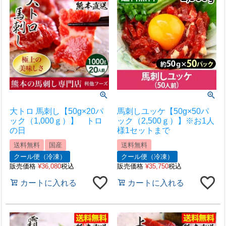
大トロ 馬刺し【50g×20パ
馬刺しユッケ【50g×50パ
ック（1,000ｇ）】 トロ
ック（2,500ｇ）】※お1人
の日
様1セットまで
送料無料
国産
送料無料
クール便（冷凍）
クール便（冷凍）
販売価格
¥
36,080
税込
販売価格
¥
35,750
税込
カートに入れる
カートに入れる