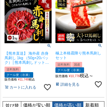
極上本格霜降り熊本馬刺し
【熊本直送】 海外産 赤身
セット
馬刺し 1kg （50g×20パッ
ク）│熊本馬刺しドットコ
送料無料
国産
ム│熊本馬刺し 馬刺し通販
送料無料
クール便（冷凍）
馬刺し専門店 馬刺しお取り
クール便（冷凍）
税込
寄せ 利他フーズ
販売価格
¥
10,778
〜
販売価格
¥
11,748
税込
詳細を見る
カートに入れる
価格が安い順
価格が高い順
新着順
並び替