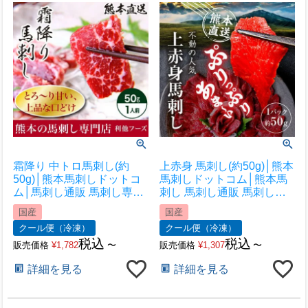
霜降り 中トロ馬刺し(約
上赤身 馬刺し(約50g)│熊本
50g)│熊本馬刺しドットコ
馬刺しドットコム│熊本馬
ム│馬刺し通販 馬刺し専門
刺し 馬刺し通販 馬刺し専
店 馬刺しお取り寄せ 利他
門店 馬刺しお取り寄せ 利
国産
国産
フーズ
他フーズ
クール便（冷凍）
クール便（冷凍）
税込
税込
販売価格
¥
1,782
〜
販売価格
¥
1,307
〜
詳細を見る
詳細を見る