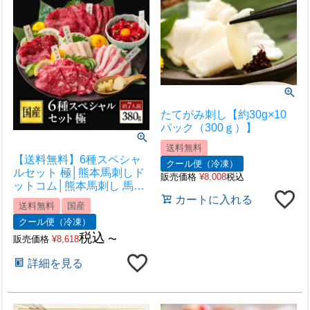
たてがみ刺し【約30g×10
パック（300ｇ）】
送料無料
【送料無料】6種スペシャ
クール便（冷凍）
ルセット 極│熊本馬刺しド
販売価格
¥
8,008
税込
ットコム│熊本馬刺し 馬刺
し通販 馬刺し専門店 馬刺
カートに入れる
送料無料
国産
しお取り寄せ 利他フーズ
クール便（冷凍）
税込
販売価格
¥
8,618
〜
詳細を見る