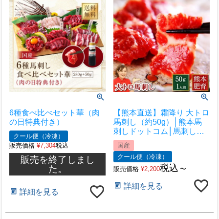
6種食べ比べセット華（肉
【熊本直送】霜降り 大トロ
の日特典付き）
馬刺し（約50g）│熊本馬
刺しドットコム│馬刺し通
クール便（冷凍）
販 馬刺し専門店 馬刺しお
販売価格
¥
7,304
税込
国産
取り寄せ 利他フーズ
クール便（冷凍）
販売を終了しまし
税込
た。
販売価格
¥
2,200
〜
詳細を見る
詳細を見る