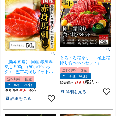
とろける霜降り！『極上霜
【熊本直送】 国産 赤身馬
降り食べ比べセット』
刺し 500g （50g×10パッ
送料無料
国産
ク）│熊本馬刺しドットコ
クール便（冷凍）
ム│熊本馬刺し 馬刺し通販
送料無料
国産
馬刺し専門店 馬刺しお取り
税込
販売価格
¥
8,618
〜
クール便（冷凍）
寄せ 利他フーズ
販売価格
¥
8,618
税込
詳細を見る
詳細を見る