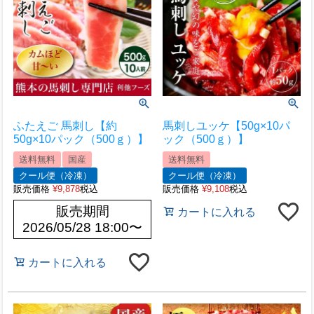
ふたえご 馬刺し【約
馬刺しユッケ【50g×10パ
50g×10パック（500ｇ）】
ック（500ｇ）】
送料無料
国産
送料無料
クール便（冷凍）
クール便（冷凍）
販売価格
¥
9,878
税込
販売価格
¥
9,108
税込
販売期間
カートに入れる
2026/05/28 18:00
〜
カートに入れる