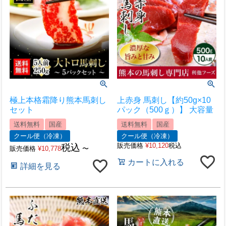
極上本格霜降り熊本馬刺し
上赤身 馬刺し【約50g×10
セット
パック（500ｇ）】 大容量
送料無料
国産
送料無料
国産
クール便（冷凍）
クール便（冷凍）
販売価格
¥
10,120
税込
税込
販売価格
¥
10,778
〜
カートに入れる
詳細を見る