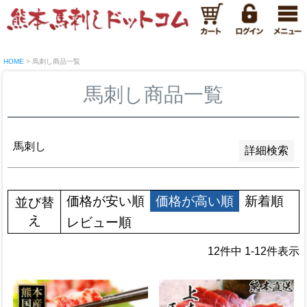
新着順
登録順
価格が安い順
価格が高い順
優先度順
HOME
馬刺し商品一覧
レビュー順
キーワードヒット順
馬刺し商品一覧
検索
馬刺し
詳細検索
価格が安い順
価格が高い順
新着順
並び替
え
レビュー順
12
件中
1
-
12
件表示