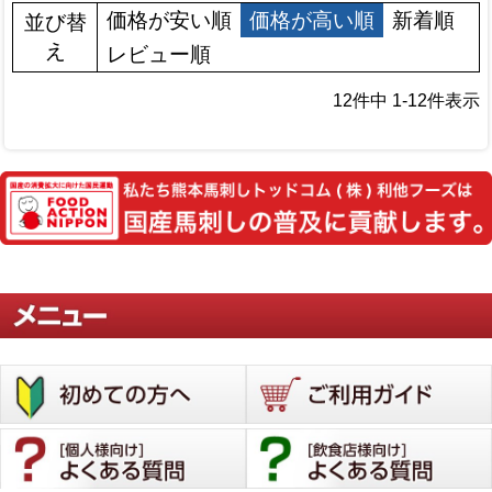
価格が安い順
価格が高い順
新着順
並び替
え
レビュー順
12
件中
1
-
12
件表示