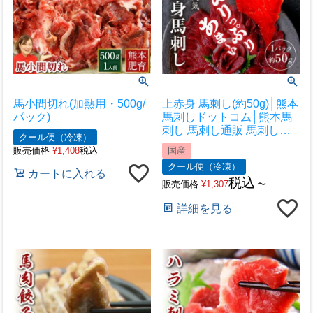
馬小間切れ(加熱用・500g/
上赤身 馬刺し(約50g)│熊本
パック)
馬刺しドットコム│熊本馬
刺し 馬刺し通販 馬刺し専
クール便（冷凍）
門店 馬刺しお取り寄せ 利
販売価格
¥
1,408
税込
国産
他フーズ
クール便（冷凍）
カートに入れる
税込
販売価格
¥
1,307
〜
詳細を見る