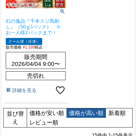
幻の逸品『千本スジ馬刺
し』（50ｇ/パック） ※
お一人様2パックまで！
クール便（冷凍）
販売価格
¥
1,188
税込
販売期間
2026/04/04 9:00
〜
売切れ
詳細を見る
価格が安い順
価格が高い順
新着順
並び替
え
レビュー順
15
件中
1
-
15
件表示