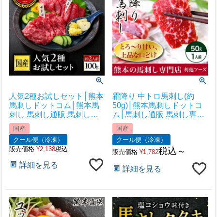
人気2種お試しセット│熊本
霜降り 中トロ馬刺し(約
馬刺しドットコム│熊本馬
50g)│熊本馬刺しドットコ
刺し 馬刺し通販 馬刺し専
ム│馬刺し通販 馬刺し専門
門店 馬刺しお取り寄せ 利
店 馬刺しお取り寄せ 利他
国産
国産
他フーズ
フーズ
クール便（冷凍）
クール便（冷凍）
販売価格
¥
2,138
税込
税込
販売価格
¥
1,782
〜
詳細を見る
詳細を見る