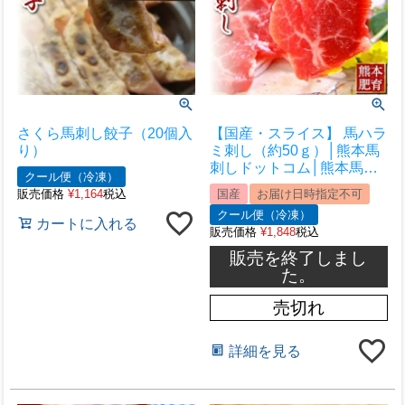
さくら馬刺し餃子（20個入
【国産・スライス】 馬ハラ
り）
ミ刺し（約50ｇ）│熊本馬
刺しドットコム│熊本馬刺
クール便（冷凍）
し 馬刺し通販 馬刺し専門
販売価格
¥
1,164
税込
国産
お届け日時指定不可
店 馬刺しお取り寄せ 利他
クール便（冷凍）
フーズ
カートに入れる
販売価格
¥
1,848
税込
販売を終了しまし
た。
売切れ
詳細を見る