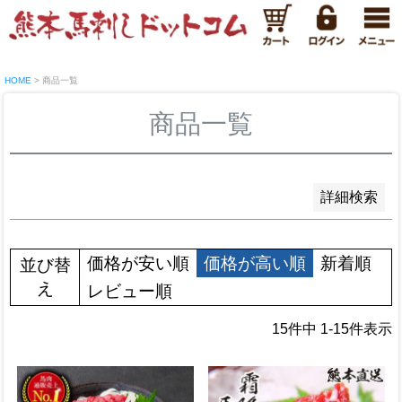
新着順
登録順
価格が安い順
価格が高い順
優先度順
HOME
商品一覧
レビュー順
キーワードヒット順
商品一覧
検索
詳細検索
価格が安い順
価格が高い順
新着順
並び替
え
レビュー順
15
件中
1
-
15
件表示