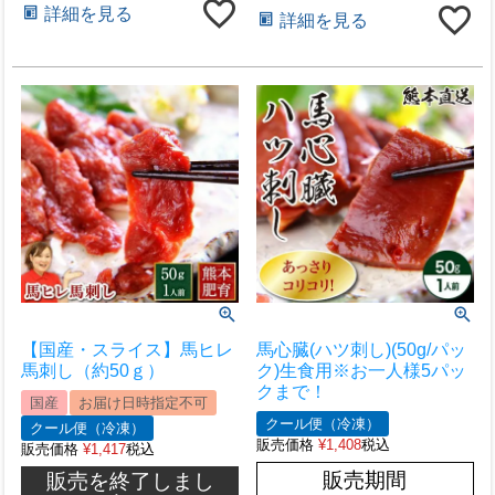
詳細を見る
詳細を見る
【国産・スライス】馬ヒレ
馬心臓(ハツ刺し)(50g/パッ
馬刺し（約50ｇ）
ク)生食用※お一人様5パッ
クまで！
国産
お届け日時指定不可
クール便（冷凍）
クール便（冷凍）
販売価格
¥
1,408
税込
販売価格
¥
1,417
税込
販売期間
販売を終了しまし