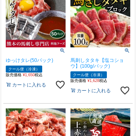
ゆっけタレ(50パック)
馬刺しタタキ【塩コショ
ウ】(100g/パック)
クール便（冷凍）
販売価格
¥
1,650
税込
クール便（冷凍）
販売価格
¥
1,628
税込
カートに入れる
カートに入れる