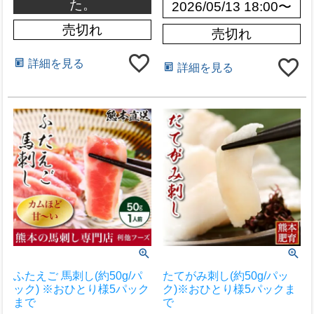
た。
2026/05/13 18:00
〜
売切れ
売切れ
詳細を見る
詳細を見る
ふたえご 馬刺し(約50g/パ
たてがみ刺し(約50g/パッ
ック) ※おひとり様5パック
ク)※おひとり様5パックま
まで
で