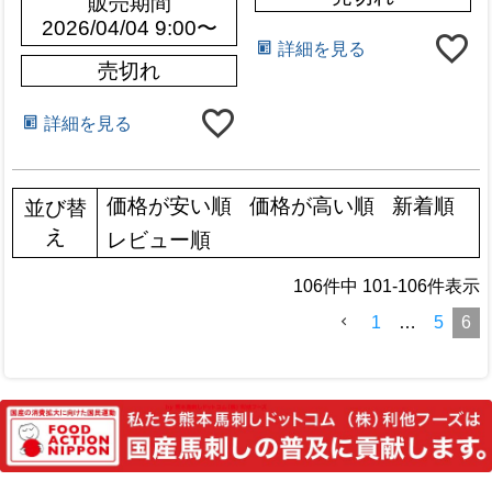
販売期間
2026/04/04 9:00
〜
詳細を見る
売切れ
詳細を見る
価格が安い順
価格が高い順
新着順
並び替
え
レビュー順
106
件中
101
-
106
件表示
1
…
5
6