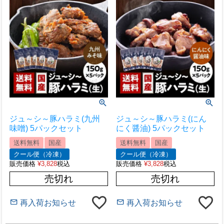
ジュ～シ～豚ハラミ(九州
ジュ～シ～豚ハラミ(にん
味噌) 5パックセット
にく醤油) 5パックセット
送料無料
国産
送料無料
国産
クール便（冷凍）
クール便（冷凍）
販売価格
¥
3,828
税込
販売価格
¥
3,828
税込
売切れ
売切れ
再入荷お知らせ
再入荷お知らせ