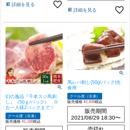
詳細を見る
詳細を見る
馬レバ刺し(50g/パック)生
食用
クール便（冷凍）
幻の逸品『千本スジ馬刺
販売価格
¥
2,838
税込
し』（50ｇ/パック） ※
お一人様2パックまで！
販売期間
クール便（冷凍）
2021/08/29 18:30
〜
販売価格
¥
1,188
税込
売切れ