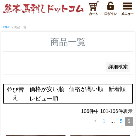
新着順
登録順
価格が安い順
価格が高い順
優先度順
HOME
商品一覧
レビュー順
キーワードヒット順
商品一覧
検索
詳細検索
価格が安い順
価格が高い順
新着順
並び替
え
レビュー順
106
件中
101
-
106
件表示
1
…
5
6