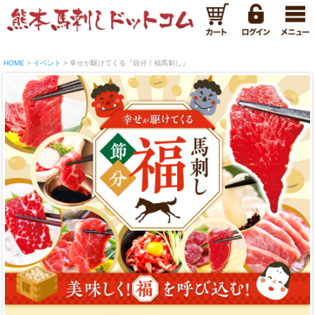
HOME
イベント
幸せが駆けてくる『節分！福馬刺し』