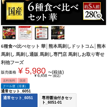
6種食べ比べセット 華│熊本馬刺しドットコム│熊本
馬刺し 馬刺し通販 馬刺し専門店 馬刺しお取り寄せ
利他フーズ
¥
5,980
税抜
販売価格
〜
¥
6,458
〜
税込
送料無料
国産
クール便（冷凍）
通常セット_6051
通常セット_6051
専用醤油付きセッ
ト_6051-01