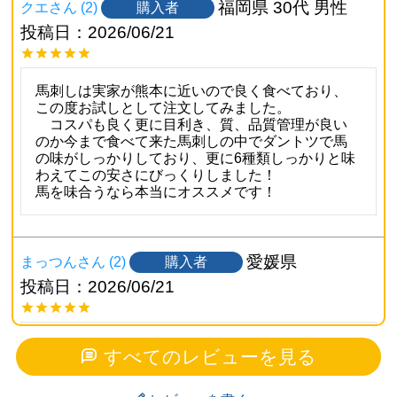
福岡県
30代
男性
購入者
クエ
2
投稿日
2026/06/21
馬刺しは実家が熊本に近いので良く食べており、
この度お試しとして注文してみました。

　コスパも良く更に目利き、質、品質管理が良い
のか今まで食べて来た馬刺しの中でダントツで馬
の味がしっかりしており、更に6種類しっかりと味
わえてこの安さにびっくりしました！

馬を味合うなら本当にオススメです！
愛媛県
購入者
まっつん
2
投稿日
2026/06/21
父の日のプレゼントとして購入しました。｢すごく
すべてのレビューを見る
美味しかった｣と本当に喜んでくれたので、贈って
よかったなと思いました。また来年も利用したい
です。