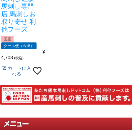
です。
馬刺し専門
店 馬刺しお
取り寄せ 利
非公開
購入者
親孝行
1
他フーズ
投稿日
2025/09/12
国産
クール便（冷凍）
¥
何度もリピートしています。臭いや癖もなく、一
4,708
税込
口噛むたびに幸せを味わえます。今回のは特に立
て髪の部位が柔らかくてビックリしました。
カートに入
れる
非公開
購入者
マイケル
1
投稿日
2025/09/08
熊本県人としては、やはり馬刺しはたまに食べた
い品です。食べたい時に美味しく頂いています。
玉ねぎのスライス・にんにく・馬刺し用醤油でば