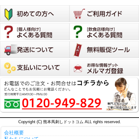
っちりです。
30代
購入者
ハマンピー
1
投稿日
2025/09/08
親戚の集まりのために注文させていただきまし
た。
非公開
購入者
にこ
1
投稿日
2025/09/08
美味しかったです。

Copyright (C) 熊本馬刺しドットコム ALL rights reserved.
特にふたえごが好みでした。

会社概要
私たちについて