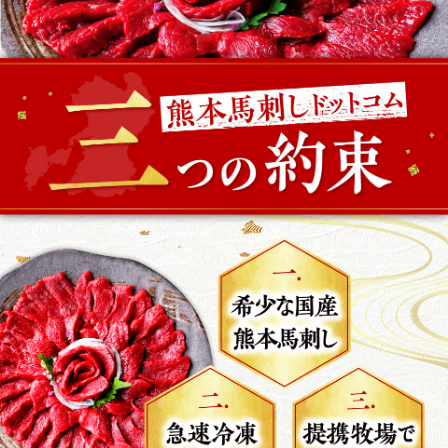
非公開
購入者
まーさん
1
投稿日
2025/01/15
今回で4度目の購入となります。夫も子供達も好き
なので、頼んだよ～と言うと満面の笑みで早く食
べたい!といつも楽しみにしています。今回、初め
て馬肉のタタキを購入しました。生よりも獣感が
多少ありますが、生にはない食感と味わいにビッ
クリ！美味しいです!味付けもシンプルに塩·胡椒の
みですが、それがいい！やみつきになります!お値
段もお手頃なので、またリピートしたいと思って
います!
非公開
購入者
cyoro
1
投稿日
2024/05/22