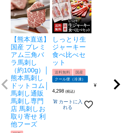
【熊本直送】
しっとり生
国産 プレミ
ジャーキー
アム三角バ
食べ比べセ
ラ馬刺し
ット
（約100g）│
送料無料
国産
熊本馬刺し
クール便（冷凍）
ドットコム│
¥
4,298
税込
馬刺し通販
馬刺し専門
カートに入
れる
店 馬刺しお
取り寄せ 利
他フーズ