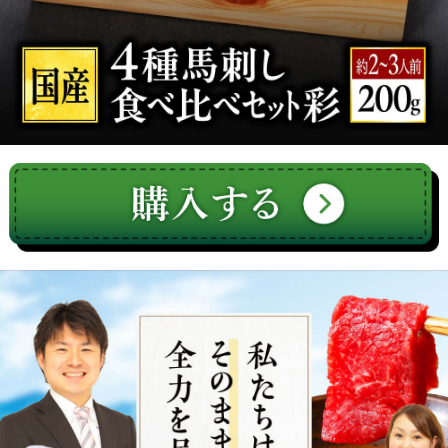
非公開
購入者
kazultupe
4
投稿日
2025/07/14
今回は7月10日と11日に注文した所11日に注文した
のが13日にもう受け取りました。余りにも早く届
いたので喜んで商品は受け取ったその夜に家族で
全部食べさせて貰いました相変わらず美味しかっ
たです。次に来るのを待っています。
大阪府
購入者
らい
1
投稿日
2025/06/16
誕生日会の時にみんなで食べました。コリコリし
て美味しいと好評でした。