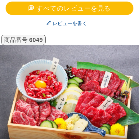
又注文します。
すべてのレビューを見る
レビューを書く
非公開
購入者
マッチャン
4
投稿日
2025/12/04
商品番号
6049
いつも美味し馬刺しで、友達と食べてます。

また、購入します。
非公開
購入者
つなえる
1
投稿日
2025/09/17
家族にプレゼントしましたが、とても喜んでおり
ました。

赤身とユッケがとてもよいです。