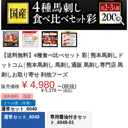
【送料無料】4種食べ比べセット 彩│熊本馬刺しド
ットコム│熊本馬刺し 馬刺し通販 馬刺し専門店 馬
刺しお取り寄せ 利他フーズ
¥
4,980
税抜
販売価格
〜
¥
5,378
〜
税込
送料無料
国産
クール便（冷凍）
通常セット_6049
通常セット_6049
専用醤油付きセッ
ト_6049-01