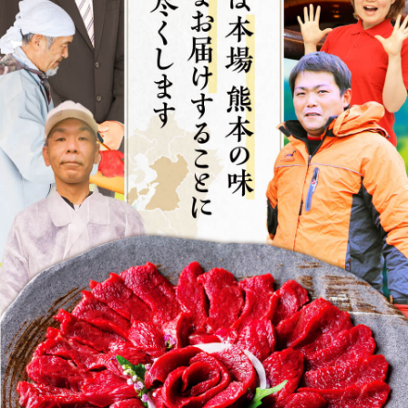
非公開
購入者
レモン味のポテチ
2
投稿日
2025/01/21
いろんな種類の馬刺しを食べてみたい時は迷わず
これにします。馬刺しマニア(そんなマニアがいる
なんて😆)を

自称する友人と食べましたら、友人がこれにハマ
ってしまいました。
非公開
購入者
紅の豚さん
1
投稿日
2025/01/20
いつも美味しくいただいています。どれも新鮮で
しっかり馬肉の味を味わえます。孫が特にユッケ
が大好きで、一人で2人前をペロリと平らげてしま
います。またお願いしたいと思います。