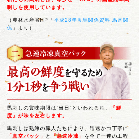
刺しを使用しています。
（農林水産省HP「
平成28年度馬関係資料 馬肉関
係
」より）
馬刺しの賞味期限は“当日”といわれる程、
『鮮
度』が味を左右します。
馬刺しは熟練の職人たちにより、迅速かつ丁寧に
「真空パック」
と
「急速冷凍」
を全て一連の工程