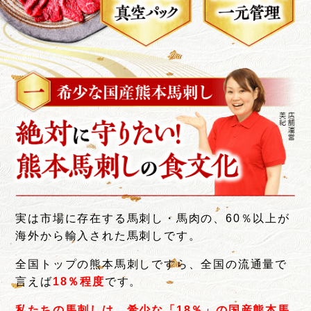
いつも美味しく頂いておりめす。

熊本に親戚がいてご馳走になって以来

主人が馬刺し馬刺し熊本の馬刺しが食べたいと買
わせて頂きました。

一年に数回ですが

美味しくいただかせて頂いてます。

ありがとうございます😊

主人の誕生日などなど

そんなには頻繁には買えませんが

たまに贅沢しても良いかなってもうすぐ父の日な
のでまたお願いしようと思っています😊

主人は、父ちゃうけどまあいいか😊
実は市場に存在する馬刺し・馬肉の、60％以上が
海外から輸入された馬刺しです。
全国トップの熊本馬刺しですら、全国の流通量で
言えば
18％程度
です。
私たちの馬刺しは、希少な「18％」の国産熊本馬