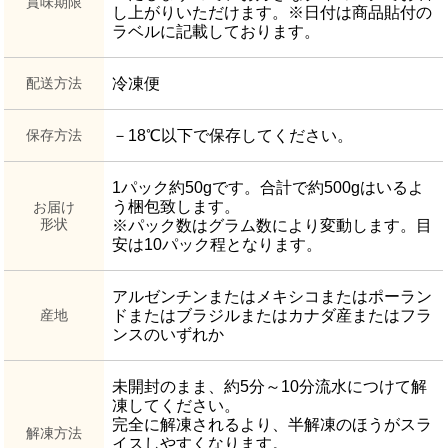
賞味期限
し上がりいただけます。※日付は商品貼付の
ラベルに記載しております。
配送方法
冷凍便
保存方法
－18℃以下で保存してください。
1パック約50gです。合計で約500gはいるよ
う梱包致します。
お届け
形状
※パック数はグラム数により変動します。目
安は10パック程となります。
アルゼンチンまたはメキシコまたはポーラン
産地
ドまたはブラジルまたはカナダ産またはフラ
ンスのいずれか
未開封のまま、約5分～10分流水につけて解
凍してください。
完全に解凍されるより、半解凍のほうがスラ
解凍方法
イスしやすくなります。