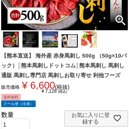
【熊本直送】 海外産 赤身馬刺し 500g （50g×10パ
ック）│熊本馬刺しドットコム│熊本馬刺し 馬刺し
通販 馬刺し専門店 馬刺しお取り寄せ 利他フーズ
¥
6,600
税抜
販売価格
¥
7,128
税込
送料無料
クール便（冷凍）
お気に入りに登
録する