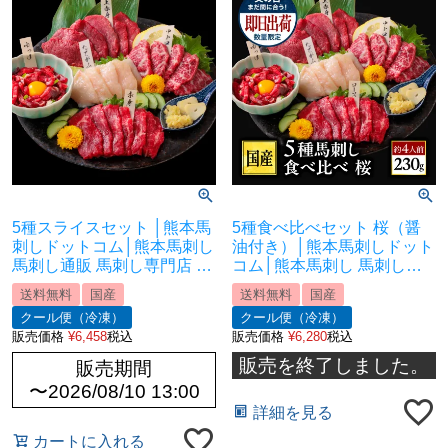
5種スライスセット │熊本馬
5種食べ比べセット 桜（醤
刺しドットコム│熊本馬刺し
油付き）│熊本馬刺しドット
馬刺し通販 馬刺し専門店 馬
コム│熊本馬刺し 馬刺し通
刺しお取り寄せ 利他フーズ
販 馬刺し専門店 馬刺しお取
送料無料
国産
送料無料
国産
り寄せ 利他フーズ
クール便（冷凍）
クール便（冷凍）
販売価格
¥
6,458
税込
販売価格
¥
6,280
税込
販売を終了しました。
販売期間
〜
2026/08/10 13:00
詳細を見る
カートに入れる