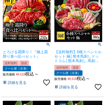
とろける霜降り！『極上霜
【送料無料】6種スペシャル
降り食べ比べセット』
セット 極│熊本馬刺しドッ
トコム│熊本馬刺し 馬刺し
送料無料
国産
通販 馬刺し専門店 馬刺しお
送料無料
国産
クール便（冷凍）
取り寄せ 利他フーズ
クール便（冷凍）
税込
販売価格
¥
8,618
〜
税込
販売価格
¥
8,618
〜
詳細を見る
詳細を見る