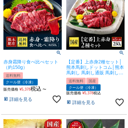
赤身霜降り食べ比べセット
【定番】上赤身2種セット│
（約150g）
熊本馬刺しドットコム│熊本
馬刺し 馬刺し通販 馬刺し専
送料無料
門店 馬刺しお取り寄せ 利他
送料無料
国産
クール便（冷凍）
フーズ
クール便（冷凍）
税込
販売価格
¥
5,378
〜
販売価格
¥
5,378
税込
詳細を見る
詳細を見る