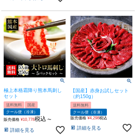
極上本格霜降り熊本馬刺し
【国産】赤身お試しセット
セット
（約150g）
送料無料
国産
送料無料
クール便（冷凍）
クール便（冷凍）
販売価格
¥
4,298
税込
税込
販売価格
¥
10,778
〜
詳細を見る
詳細を見る