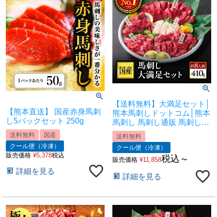
【送料無料】大満足セット│
【熊本直送】 国産赤身馬刺
熊本馬刺しドットコム│熊本
し5パックセット 250g
馬刺し 馬刺し通販 馬刺し専
門店 馬刺しお取り寄せ 利他
送料無料
国産
送料無料
フーズ
クール便（冷凍）
クール便（冷凍）
販売価格
¥
5,378
税込
税込
販売価格
¥
11,858
〜
詳細を見る
詳細を見る