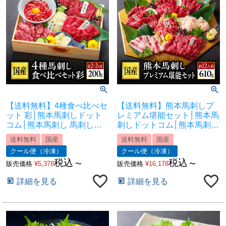
【送料無料】4種食べ比べセ
【送料無料】熊本馬刺しプ
ット 彩│熊本馬刺しドット
レミアム堪能セット│熊本馬
コム│熊本馬刺し 馬刺し通
刺しドットコム│熊本馬刺し
販 馬刺し専門店 馬刺しお取
馬刺し通販 馬刺し専門店 馬
送料無料
国産
送料無料
国産
り寄せ 利他フーズ
刺しお取り寄せ 利他フーズ
クール便（冷凍）
クール便（冷凍）
税込
税込
販売価格
¥
5,378
〜
販売価格
¥
16,178
〜
詳細を見る
詳細を見る