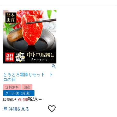
とろとろ霜降りセット ト
ロの日
送料無料
国産
クール便（冷凍）
税込
販売価格
¥
6,458
〜
詳細を見る