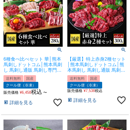
6種食べ比べセット 華│熊本
【厳選】特上赤身2種セット
馬刺しドットコム│熊本馬刺
│熊本馬刺しドットコム│熊
し 馬刺し通販 馬刺し専門店
本馬刺し 馬刺し通販 馬刺し
馬刺しお取り寄せ 利他フー
専門店 馬刺しお取り寄せ 利
送料無料
国産
送料無料
国産
ズ
他フーズ
クール便（冷凍）
クール便（冷凍）
販売価格
¥
7,538
税込
税込
販売価格
¥
6,458
〜
詳細を見る
詳細を見る