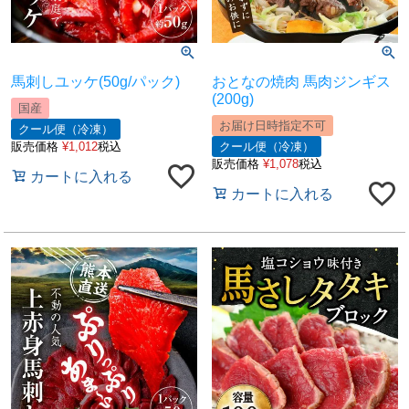
馬刺しユッケ(50g/パック)
おとなの焼肉 馬肉ジンギス
(200g)
国産
お届け日時指定不可
クール便（冷凍）
販売価格
¥
1,012
税込
クール便（冷凍）
販売価格
¥
1,078
税込
カートに入れる
カートに入れる