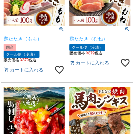
鶏たたき（もも）
鶏たたき（むね）
国産
クール便（冷凍）
販売価格
¥
879
税込
クール便（冷凍）
販売価格
¥
879
税込
カートに入れる
カートに入れる