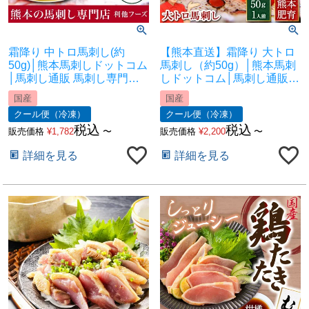
霜降り 中トロ馬刺し(約
【熊本直送】霜降り 大トロ
50g)│熊本馬刺しドットコム
馬刺し（約50g）│熊本馬刺
│馬刺し通販 馬刺し専門店
しドットコム│馬刺し通販
馬刺しお取り寄せ 利他フー
馬刺し専門店 馬刺しお取り
国産
国産
ズ
寄せ 利他フーズ
クール便（冷凍）
クール便（冷凍）
税込
税込
販売価格
¥
1,782
〜
販売価格
¥
2,200
〜
詳細を見る
詳細を見る