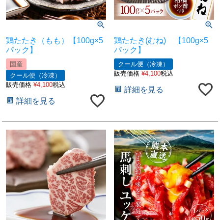
鶏たたき（もも）【100g×5
鶏たたき(むね) 【100g×5
パック】
パック】
国産
クール便（冷凍）
販売価格
¥
4,100
税込
クール便（冷凍）
販売価格
¥
4,100
税込
詳細を見る
詳細を見る