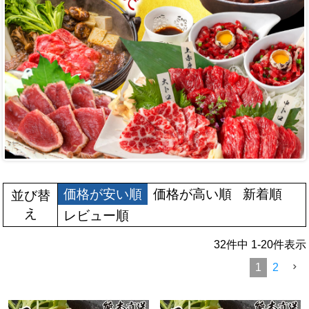
価格が安い順
価格が高い順
新着順
並び替
え
レビュー順
32
件中
1
-
20
件表示
1
2