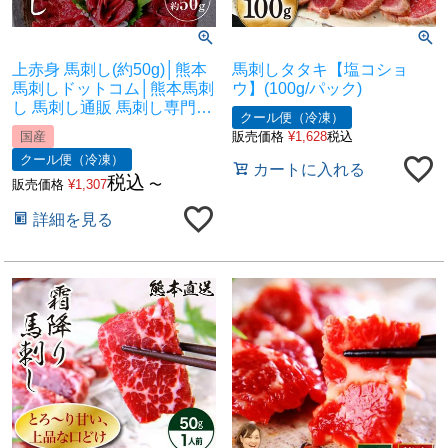
上赤身 馬刺し(約50g)│熊本
馬刺しタタキ【塩コショ
馬刺しドットコム│熊本馬刺
ウ】(100g/パック)
し 馬刺し通販 馬刺し専門店
クール便（冷凍）
馬刺しお取り寄せ 利他フー
国産
販売価格
¥
1,628
税込
ズ
クール便（冷凍）
カートに入れる
税込
販売価格
¥
1,307
〜
詳細を見る