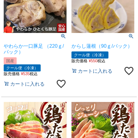
やわらか一口豚足 （220ｇ/
からし蓮根（90ｇ/パック）
パック）
クール便（冷凍）
国産
販売価格
¥
550
税込
クール便（冷凍）
カートに入れる
販売価格
¥
535
税込
カートに入れる