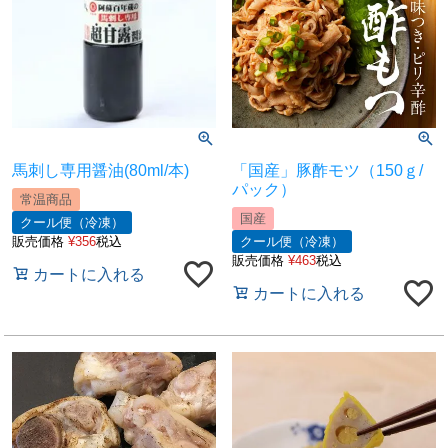
馬刺し専用醤油(80ml/本)
「国産」豚酢モツ（150ｇ/
パック）
常温商品
国産
クール便（冷凍）
販売価格
¥
356
税込
クール便（冷凍）
販売価格
¥
463
税込
カートに入れる
カートに入れる