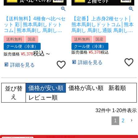
【送料無料】4種食べ比べセ
【定番】上赤身2種セット│
ット 彩│熊本馬刺しドット
熊本馬刺しドットコム│熊本
コム│熊本馬刺し 馬刺し通
馬刺し 馬刺し通販 馬刺し専
販 馬刺し専門店 馬刺しお取
門店 馬刺しお取り寄せ 利他
送料無料
国産
送料無料
国産
り寄せ 利他フーズ
フーズ
クール便（冷凍）
クール便（冷凍）
販売価格
¥
5,378
税込
税込
販売価格
¥
5,378
〜
詳細を見る
詳細を見る
価格が安い順
価格が高い順
新着順
並び替
え
レビュー順
32
件中
1
-
20
件表示
1
2