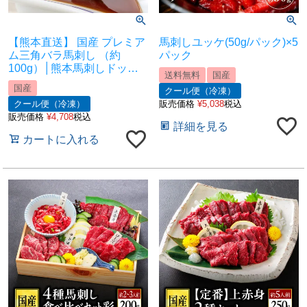
【熊本直送】 国産 プレミア
馬刺しユッケ(50g/パック)×5
ム三角バラ馬刺し （約
パック
100g）│熊本馬刺しドット
送料無料
国産
コム│馬刺し通販 馬刺し専
国産
クール便（冷凍）
門店 馬刺しお取り寄せ 利他
クール便（冷凍）
販売価格
¥
5,038
税込
フーズ
販売価格
¥
4,708
税込
詳細を見る
カートに入れる