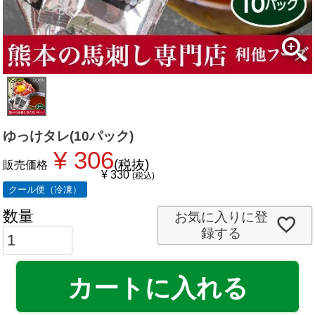
ゆっけタレ(10パック)
¥
306
税抜
販売価格
¥
330
税込
クール便（冷凍）
お気に入りに登
録する
カートに入れる