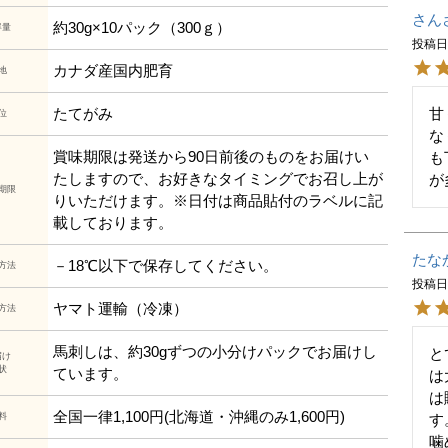
さん
約30g×10パック（300ｇ）
容量
投稿
カナダ産国内肥育
地
甘
たてがみ
位
な
賞味期限は発送から90日前後のものをお届けい
も
たしますので、お好きなタイミングでお召し上が
が
期限
りいただけます。※日付は商品貼付のラベルに記
載しております。
たな
－18℃以下で保存してください。
方法
投稿
ヤマト運輸（冷凍）
方法
馬刺しは、約30gずつの小分けパックでお届けし
と
届け
状
ています。
は
は
全国一律1,100円(北海道・沖縄のみ1,600円)
す
料
噛