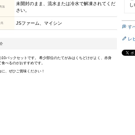
未開封のまま、流水または冷水で解凍されてくだ
し
方法
さい。
JSファーム、マイシン
造元
す
レ
介
の10パックセットです。 希少部位のたてがみはくちどけがよく、赤身
て食べるのがおすすめです。
会に、ぜひご賞味ください！