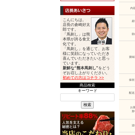
内
こんにちは。
産
店長の倉崎好太
郎です。
「馬刺し」は熊
部
本県が誇る食文
化です。
「馬刺し」を通じて、お客
様に笑顔になっていただき
賞味
喜んでいただきたいと思っ
ています。
新鮮な“熊本馬刺し”
をどう
ぞお召し上がりください。
初めての方はコチラ >>
保存
商品検索
キーワード
配送
検索
お
形
送