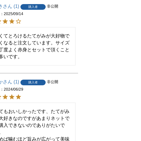
さ
1
非公開
購入者
日
2025/09/14
くてとろけるたてがみが大好物で
くなると注文しています。サイズ
丁度よく赤身とセットで頂くこと
多いです。
か
1
非公開
購入者
日
2024/06/29
てもおいしかったです、たてがみ
大好きなのですがあまりネットで
購入できないのでありがたいで
。

めば噛むほど旨みが広がって美味