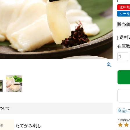
送料
クー
販売
送料
在庫
ついて
商品
たてがみ刺し
品名