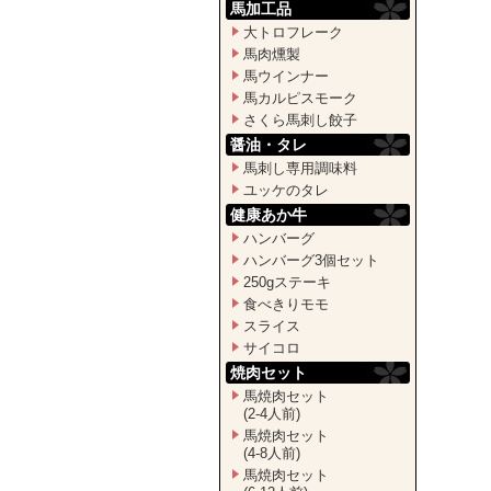
馬加工品
大トロフレーク
馬肉燻製
馬ウインナー
馬カルピスモーク
さくら馬刺し餃子
醤油・タレ
馬刺し専用調味料
ユッケのタレ
健康あか牛
ハンバーグ
ハンバーグ3個セット
250gステーキ
食べきりモモ
スライス
サイコロ
焼肉セット
馬焼肉セット
(2-4人前)
馬焼肉セット
(4-8人前)
馬焼肉セット