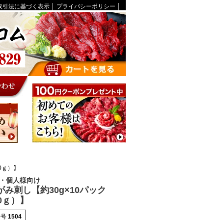
取引法に基づく表示
│
プライバシーポリシー
│
0ｇ）】
・個人様向け
がみ刺し【約30g×10パック
00ｇ）】
番号
1504