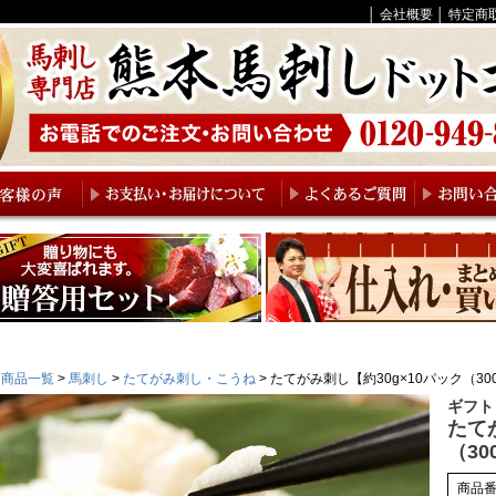
│
会社概要
│
特定商
商品一覧
馬刺し
たてがみ刺し・こうね
たてがみ刺し【約30g×10パック（30
ギフト
たて
（3
商品