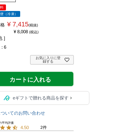
無料
ル便（冷凍）
¥
7,415
価格
税抜
¥
8,008
税込
込
数
6
お気に入りに登
録する
カートに入れる
eギフトで贈れる商品を探す
についてのお問い合わせ
4.50
2