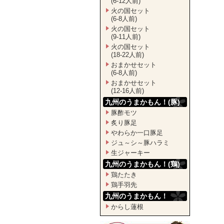
(6-12人前)
火の国セット
(6-8人前)
火の国セット
(9-11人前)
火の国セット
(18-22人前)
おまかせセット
(6-8人前)
おまかせセット
(12-16人前)
九州のうまかもん！(豚)
豚酢モツ
炙り豚足
やわらか一口豚足
ジュ～シ～豚ハラミ
生ジャーキー
九州のうまかもん！(鶏)
鶏たたき
鶏手羽先
九州のうまかもん！
からし蓮根