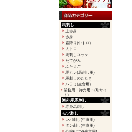
馬刺し
上赤身
赤身
霜降り(中トロ)
大トロ
馬刺しユッケ
たてがみ
ふたえご
馬ヒレ(馬刺し用)
馬刺しのたたき
ハラミ(生食用)
業務用・卸売用ト(別サイ
ト)
海外産馬刺し
赤身馬刺し
モツ刺し
レバ刺し(生食用)
タン刺し(生食用)
心臓(はつ)(生食用)