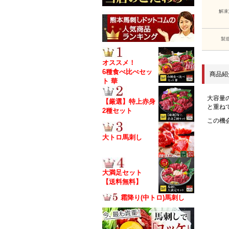
解凍
製
オススメ！
6種食べ比べセッ
商品紹
ト 華
大容量
【厳選】特上赤身
と重ね
2種セット
この機
大トロ馬刺し
大満足セット
【送料無料】
霜降り(中トロ)馬刺し