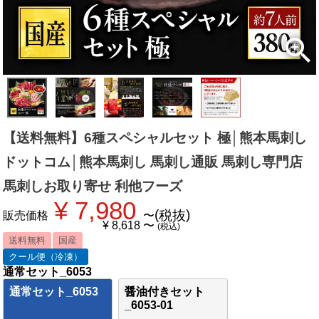
【送料無料】6種スペシャルセット 極│熊本馬刺し
ドットコム│熊本馬刺し 馬刺し通販 馬刺し専門店
馬刺しお取り寄せ 利他フーズ
¥
7,980
税抜
販売価格
〜
¥
8,618
〜
税込
送料無料
国産
クール便（冷凍）
通常セット_6053
通常セット_6053
醤油付きセット
_6053-01