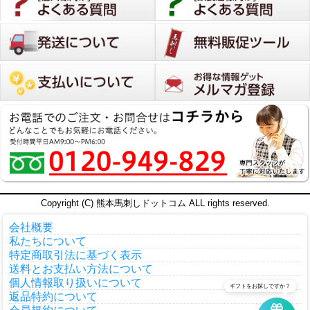
長崎県
60代
男性
購入者
あんぼう
4
投稿日
2025/03/11
いつも赤身ばかりを注文していたのですが、たま
には他の部位をと思い、お得なこちらのセットを
頼んでみました。予想以上においしかったです。
ボリュームもあり素敵でした。これからは赤身だ
けにこだわらず、いろいろ注文してみようと思い
ました。皆さんにもお勧めの逸品です。
Copyright (C) 熊本馬刺しドットコム ALL rights reserved.
会社概要
非公開
購入者
kaz
1
私たちについて
投稿日
2025/02/25
特定商取引法に基づく表示
送料とお支払い方法について
個人情報取り扱いについて
ギフトをお探しですか？
もう何年も正月や、お祝い事に利用させて頂いて
返品特約について
おります。
