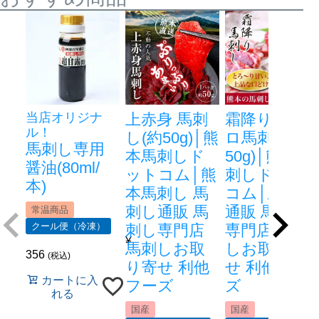
ました。6種食べ比べを注文し大袈裟かもしれませ
んが、一口食べた瞬間20代の頃を思い出しまし
た。馬肉の旨み甘さ本当に美味しいです。

５月に二度注文しました。それだけ美味しいんで
非公開
購入者
マキバオー
1
当店オリジナ
上赤身 馬刺
霜降り 中ト
投稿日
2025/05/09
ル！
し(約50g)│熊
ロ馬刺し(約
馬刺し専用
本馬刺しド
50g)│熊本馬
醤油(80ml/
ットコム│熊
刺しドット
６種スペシャルセットを購入したのですがメチャ
本)
本馬刺し 馬
コム│馬刺し
美味い！歳のせいか牛肉はちょっと辛い。馬肉は
さっぱりしてて、とても美味しい。これからは馬
刺し通販 馬
通販 馬刺し
常温商品
肉でしょ！
クール便（冷凍）
刺し専門店
専門店 馬刺
¥
馬刺しお取
しお取り寄
356
税込
り寄せ 利他
せ 利他フー
大阪府
購入者
ミゾ
1
カートに入
フーズ
ズ
投稿日
れる
2025/04/29
国産
国産