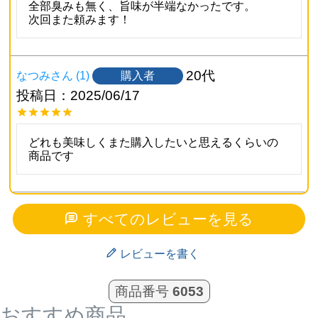
全部臭みも無く、旨味が半端なかったです。

次回また頼みます！
20代
購入者
なつみ
1
投稿日
2025/06/17
どれも美味しくまた購入したいと思えるくらいの
商品です
非公開
購入者
毎日サンデー
1
すべてのレビューを見る
投稿日
2025/05/28
レビューを書く
20代の頃に父親が馬刺しを購入して初めて食べ肉
商品番号
6053
の旨み甘さを実感しました。最近（60代）になっ
て無性に馬刺しが食べたくてこちらにオーダーし
おすすめ商品