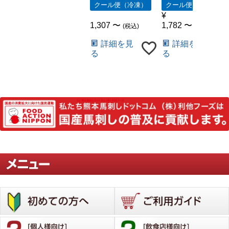
クール便（冷凍）
クール便（冷凍）
¥
色んな部位を楽しめて大満足なセットでした！
1,307
〜
1,782
〜
税込
税込
詳細を見
詳細を見
る
る
非公開
購入者
Tanutanu
1
投稿日
2025/03/25
家族5人で豪華な前菜として頂きましたが、メイン
でもよかったくらいの量で、どれも美味しくて大
満足でした。リピートします！
宮崎県
30代
男性
購入者
6児パパ
1
投稿日
2025/03/12
タテガミ久しぶりに食べたが美味しかった

他のも臭み無くとても美味しかった！