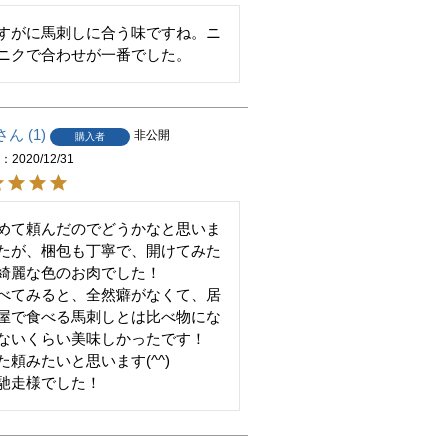
すがに馬刺しに合う味ですね。ニ
ニクで合わせが一番でした。
1
非公開
購入者
日
2020/12/31
めて頼んだのでどうかなと思いま
たが、梱包も丁寧で、開けてみた
綺麗な色のお肉でした！

べてみると、全然癖がなくて、居
屋で食べる馬刺しとは比べ物にな
ないくらい美味しかったです！

た頼みたいと思います(^^)

馳走様でした！