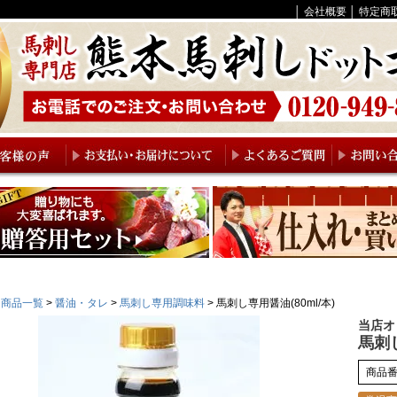
│
会社概要
│
特定商
商品一覧
醤油・タレ
馬刺し専用調味料
馬刺し専用醤油(80ml/本)
当店オ
馬刺し
商品