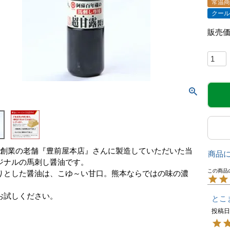
常温
クー
販売
年創業の老舗『豊前屋本店』さんに製造していただいた当
商品
ジナルの馬刺し醤油です。
りとした醤油は、こゆ～い甘口。熊本ならではの味の濃
お試しください。
とこ
投稿