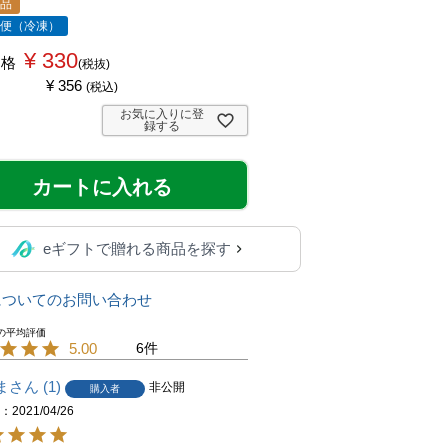
商品
ル便（冷凍）
¥
330
価格
税抜
¥
356
税込
お気に入りに登
録する
カートに入れる
eギフトで贈れる商品を探す
についてのお問い合わせ
5.00
6
ま
1
非公開
購入者
日
2021/04/26