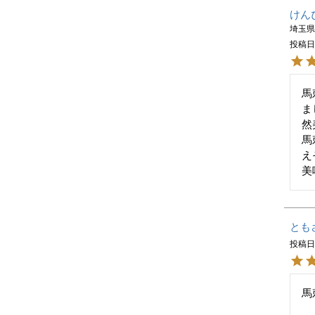
けん
埼玉
投稿
馬
ま
然
馬
え
美
とも
投稿
馬