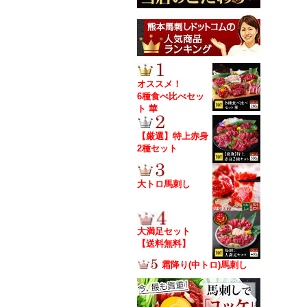
オススメ！
6種食べ比べセッ
ト 華
【厳選】特上赤身
2種セット
大トロ馬刺し
大満足セット
【送料無料】
霜降り(中トロ)馬刺し