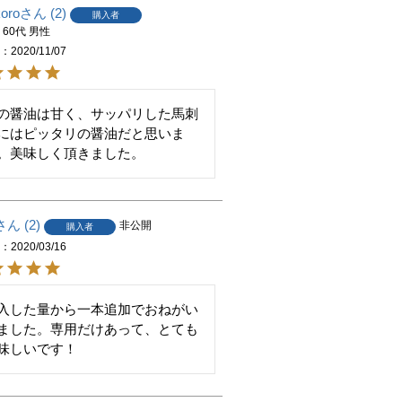
koro
2
購入者
都
60代
男性
日
2020/11/07
の醤油は甘く、サッパリした馬刺
にはピッタリの醤油だと思いま
。美味しく頂きました。
2
非公開
購入者
日
2020/03/16
入した量から一本追加でおねがい
ました。専用だけあって、とても
味しいです！