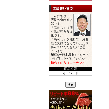
こんにちは。
店長の倉崎好太
郎です。
「馬刺し」は熊
本県が誇る食文
化です。
「馬刺し」を通じて、お客
様に笑顔になっていただき
喜んでいただきたいと思っ
ています。
新鮮な“熊本馬刺し”
をどう
ぞお召し上がりください。
初めての方はコチラ >>
商品検索
キーワード
検索