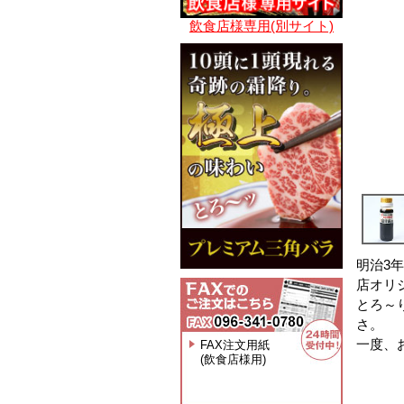
飲食店様専用(別サイト)
明治3
店オリ
とろ～
さ。
一度、
FAX注文用紙
(飲食店様用)