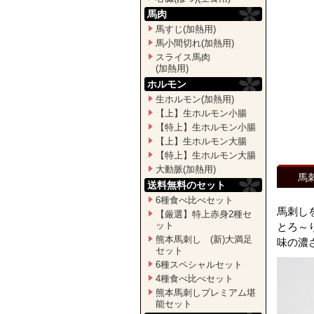
馬肉
馬すじ(加熱用)
馬小間切れ(加熱用)
スライス馬肉
(加熱用)
ホルモン
生ホルモン(加熱用)
【上】生ホルモン小腸
【特上】生ホルモン小腸
【上】生ホルモン大腸
【特上】生ホルモン大腸
大動脈(加熱用)
馬
送料無料のセット
6種食べ比べセット
馬刺し
【厳選】特上赤身2種セ
ット
とろ～
熊本馬刺し (新)大満足
味の濃
セット
6種スペシャルセット
4種食べ比べセット
熊本馬刺しプレミアム堪
能セット