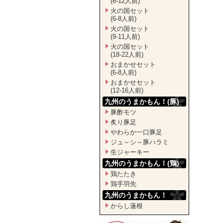
(6-12人前)
火の国セット
(6-8人前)
火の国セット
(9-11人前)
火の国セット
(18-22人前)
おまかせセット
(6-8人前)
おまかせセット
(12-16人前)
九州のうまかもん！(豚)
豚酢モツ
炙り豚足
やわらか一口豚足
ジュ～シ～豚ハラミ
生ジャーキー
九州のうまかもん！(鶏)
鶏たたき
鶏手羽先
九州のうまかもん！
からし蓮根