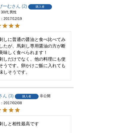
ぴーむ
2
購入者
県
30代
男性
日
2017/12/19
刺しに普通の醤油と食べ比べてみ
したが、馬刺し専用醤油の方が断
美味しく食べられます！

刺しだけでなく、他の料理にも使
そうです。卵かけご飯に入れても
味しそうです。
3
非公開
購入者
日
2017/02/08
刺しと相性最高です
