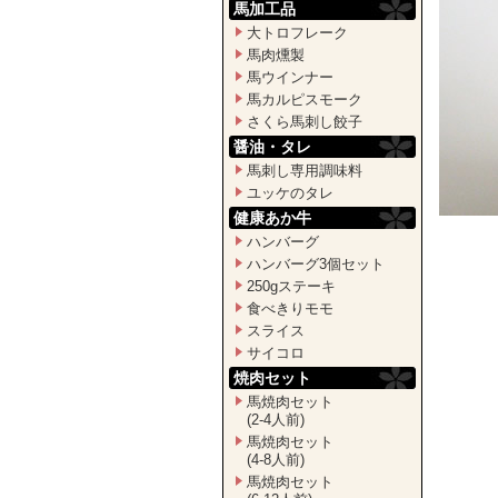
馬加工品
大トロフレーク
馬肉燻製
馬ウインナー
馬カルピスモーク
さくら馬刺し餃子
醤油・タレ
馬刺し専用調味料
ユッケのタレ
健康あか牛
ハンバーグ
ハンバーグ3個セット
250gステーキ
食べきりモモ
スライス
サイコロ
焼肉セット
馬焼肉セット
(2-4人前)
馬焼肉セット
(4-8人前)
馬焼肉セット