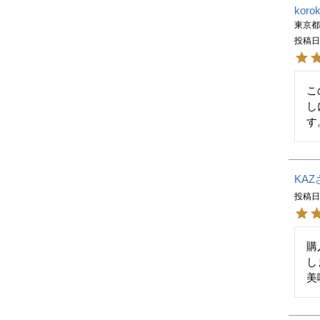
koro
東京
投稿
こ
し
す
KAZ
投稿
購
し
美