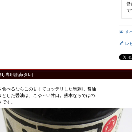
醤
す
レ
刺し専用醤油(タレ)
を食べるならこの甘くてコッテリした
馬刺し 醤油
りとした醤油は、こゆ～い甘口。熊本ならではの、
さです。