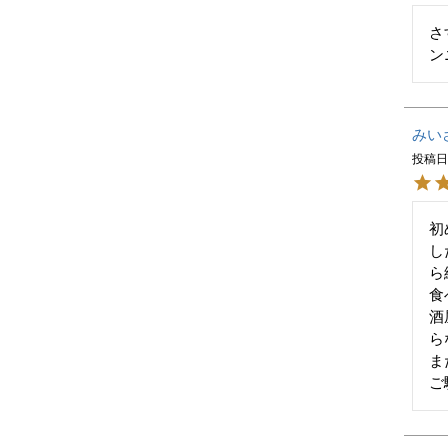
さ
ン
みい
投稿
初
し
ら
食
酒
ら
ま
ご