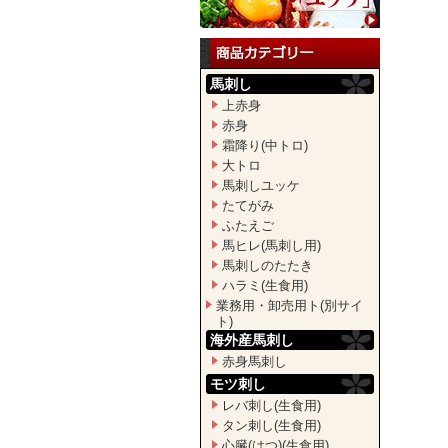
馬刺し
上赤身
赤身
霜降り(中トロ)
大トロ
馬刺しユッケ
たてがみ
ふたえご
馬ヒレ(馬刺し用)
馬刺しのたたき
ハラミ(生食用)
業務用・卸売用ト(別サイ
ト)
海外産馬刺し
赤身馬刺し
モツ刺し
レバ刺し(生食用)
タン刺し(生食用)
心臓(はつ)(生食用)