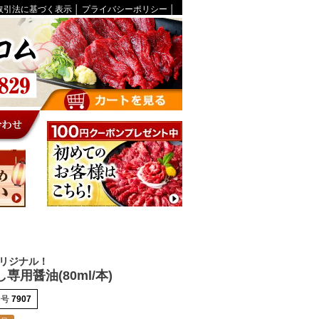
取引法に基づく表示
│
プライバシーポリシー
│
リジナル！
専用醤油(80ml/本)
番号
7907