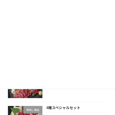
2021年9月14日
大トロ馬刺し
馬刺し単品
2021年9月14日
贅沢さくらセット
馬刺し商品
2021年9月8日
赤身ヒレたてがみセット
馬刺し商品
2021年9月8日
4種スペシャルセット
馬刺し商品