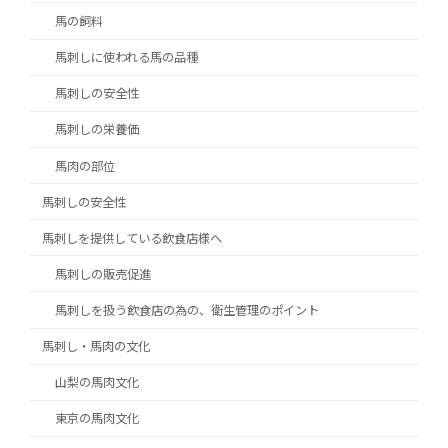
馬の飼料
馬刺しに使われる馬の品種
馬刺しの安全性
馬刺しの栄養価
馬肉の部位
馬刺しの安全性
馬刺しを提供している飲食店様へ
馬刺しの販売促進
馬刺しを扱う飲食店の為の、衛生管理のポイント
馬刺し・馬肉の文化
山梨の馬肉文化
東京の馬肉文化