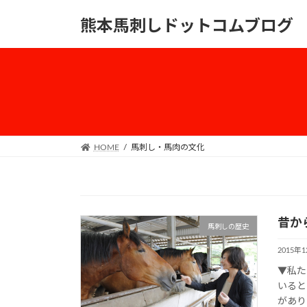
コ
ナ
熊本馬刺しドットコムブログ
ン
ビ
テ
ゲ
ン
ー
ツ
シ
へ
ョ
ス
ン
キ
に
ッ
移
HOME
馬刺し・馬肉の文化
プ
動
昔か
馬刺しの歴史
2015年
▼私た
いると
があり