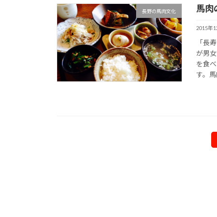
馬肉
長野の馬肉文化
2015年
「長寿
が男女
を食べ
す。馬
投
稿
ナ
ビ
ゲ