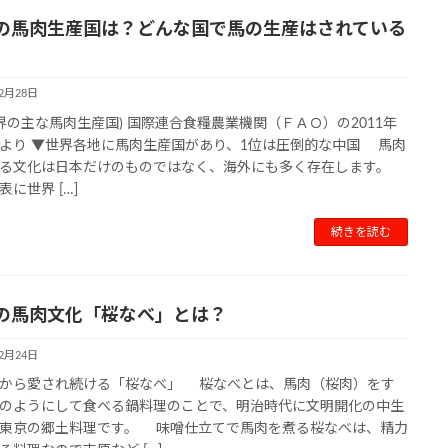
の馬肉生産国は？どんな国で馬の生産はされている
12月28日
世界の主な馬肉生産国) 国際連合食糧農業機関（ＦＡＯ）の2011年
より ▼世界各地に馬肉生産国があり、1位は圧倒的な中国 馬肉
する文化は日本だけのものではなく、海外にも多く存在します。
表に世界 […]
続きを読む
の馬肉文化「桜なべ」とは？
12月24日
から愛され続ける「桜なべ」 桜なべとは、馬肉（桜肉）をす
のようにして食べる鍋料理のことで、明治時代に文明開化の中生
東京の郷土料理です。 味噌仕立てで馬肉を煮る桜なべは、精力