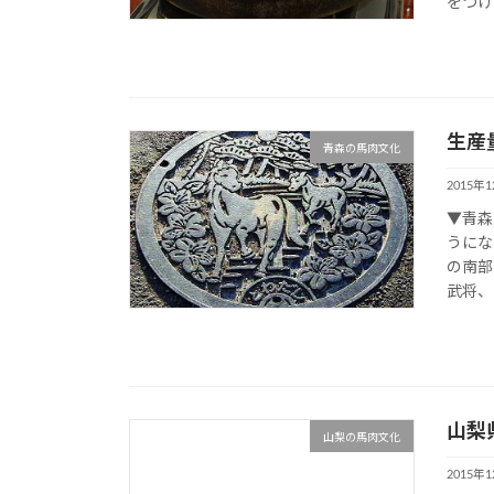
をつけ
生産
青森の馬肉文化
2015年
▼青森
うにな
の南部
武将、
山梨
山梨の馬肉文化
2015年