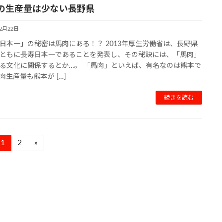
の生産量は少ない長野県
12月22日
日本一」の秘密は馬肉にある！？ 2013年厚生労働省は、長野県
ともに長寿日本一であることを発表し、その秘訣には、「馬肉」
る文化に関係するとか…。 「馬肉」といえば、有名なのは熊本で
肉生産量も熊本が […]
続きを読む
1
2
»
固
固
定
定
ペ
ペ
ー
ー
ジ
ジ