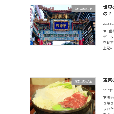
世界
海外の馬肉文化
の？
2015年
▼ (
データ
を食
上記の
東京
東京の馬肉文化
2015年
▼明治
き焼き
まれた