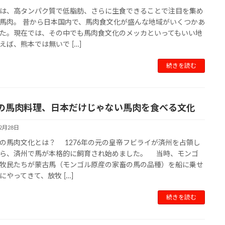
は、高タンパク質で低脂肪、さらに生食できることで注目を集め
馬肉。 昔から日本国内で、馬肉食文化が盛んな地域がいくつかあ
た。現在では、その中でも馬肉食文化のメッカといってもいい地
えば、熊本では無いで […]
続きを読む
の馬肉料理、日本だけじゃない馬肉を食べる文化
12月28日
の馬肉文化とは？ 1276年の元の皇帝フビライが済州を占領し
ら、済州で馬が本格的に飼育され始めました。 当時、モンゴ
牧民たちが蒙古馬（モンゴル原産の家畜の馬の品種）を船に乗せ
にやってきて、放牧 […]
続きを読む