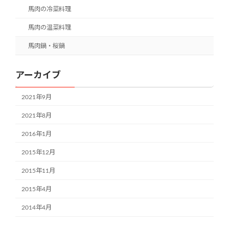
馬肉の冷菜料理
馬肉の温菜料理
馬肉鍋・桜鍋
アーカイブ
2021年9月
2021年8月
2016年1月
2015年12月
2015年11月
2015年4月
2014年4月