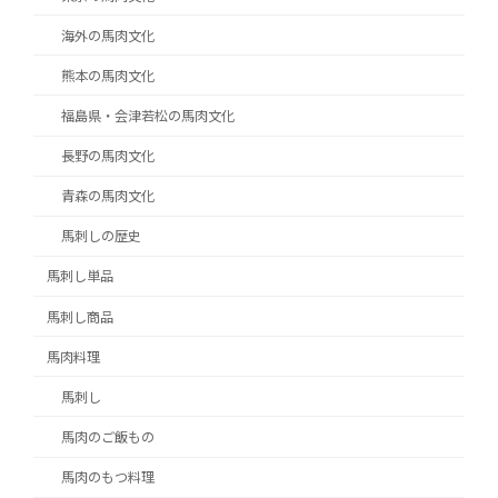
海外の馬肉文化
熊本の馬肉文化
福島県・会津若松の馬肉文化
長野の馬肉文化
青森の馬肉文化
馬刺しの歴史
馬刺し単品
馬刺し商品
馬肉料理
馬刺し
馬肉のご飯もの
馬肉のもつ料理