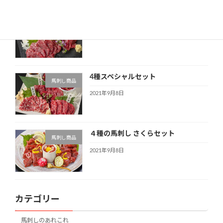
赤身ヒレたてがみセット
馬刺し商品
2021年9月8日
4種スペシャルセット
馬刺し商品
2021年9月8日
４種の馬刺し さくらセット
馬刺し商品
2021年9月8日
カテゴリー
馬刺しのあれこれ