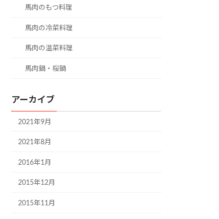
馬肉のもつ料理
馬肉の冷菜料理
馬肉の温菜料理
馬肉鍋・桜鍋
アーカイブ
2021年9月
2021年8月
2016年1月
2015年12月
2015年11月