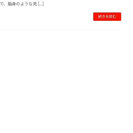
で、脂身のような見 […]
続きを読む