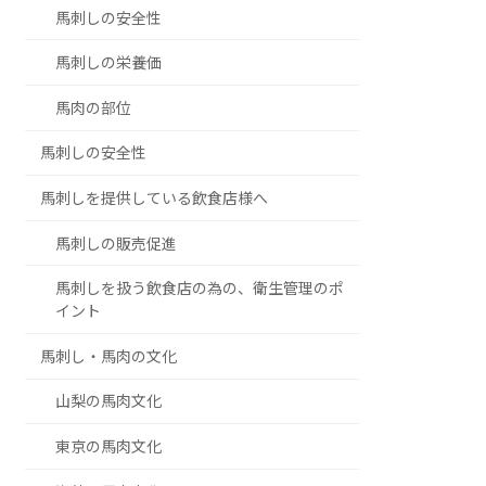
馬刺しの安全性
馬刺しの栄養価
馬肉の部位
馬刺しの安全性
馬刺しを提供している飲食店様へ
馬刺しの販売促進
馬刺しを扱う飲食店の為の、衛生管理のポ
イント
馬刺し・馬肉の文化
山梨の馬肉文化
東京の馬肉文化