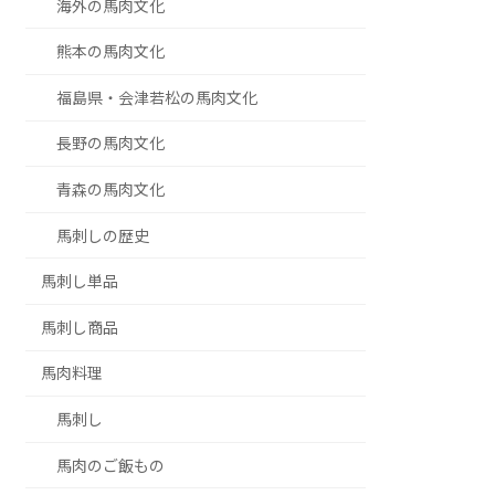
海外の馬肉文化
熊本の馬肉文化
福島県・会津若松の馬肉文化
長野の馬肉文化
青森の馬肉文化
馬刺しの歴史
馬刺し単品
馬刺し商品
馬肉料理
馬刺し
馬肉のご飯もの