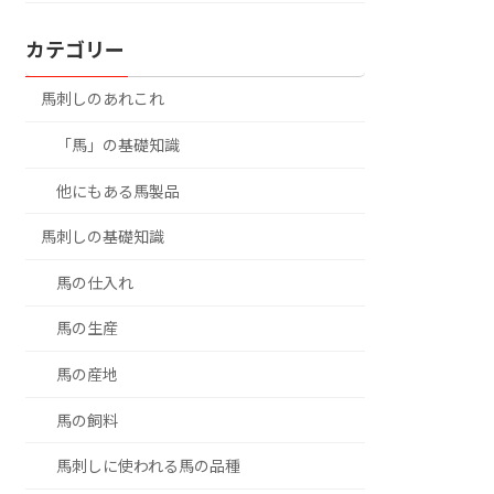
カテゴリー
馬刺しのあれこれ
「馬」の基礎知識
他にもある馬製品
馬刺しの基礎知識
馬の仕入れ
馬の生産
馬の産地
馬の飼料
馬刺しに使われる馬の品種