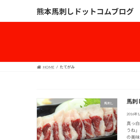
コ
ナ
熊本馬刺しドットコムブログ
ン
ビ
テ
ゲ
ン
ー
ツ
シ
へ
ョ
ス
ン
キ
に
ッ
移
HOME
たてがみ
プ
動
馬刺
馬刺し
2016年
真っ白
うね」
の美味