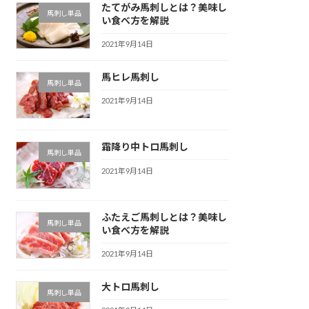
たてがみ馬刺しとは？美味し
馬刺し単品
い食べ方を解説
2021年9月14日
馬ヒレ馬刺し
馬刺し単品
2021年9月14日
霜降り中トロ馬刺し
馬刺し単品
2021年9月14日
ふたえご馬刺しとは？美味し
馬刺し単品
い食べ方を解説
2021年9月14日
大トロ馬刺し
馬刺し単品