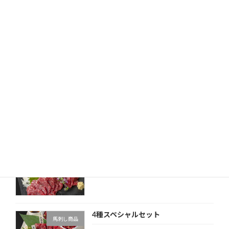
2021年9月14日
大トロ馬刺し
馬刺し単品
2021年9月14日
贅沢さくらセット
馬刺し商品
2021年9月8日
赤身ヒレたてがみセット
馬刺し商品
2021年9月8日
4種スペシャルセット
馬刺し商品