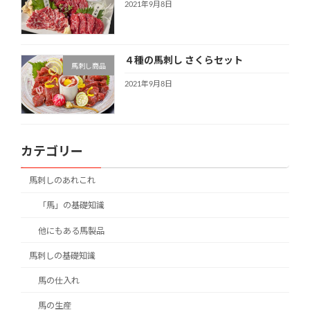
2021年9月8日
４種の馬刺し さくらセット
馬刺し商品
2021年9月8日
カテゴリー
馬刺しのあれこれ
「馬」の基礎知識
他にもある馬製品
馬刺しの基礎知識
馬の仕入れ
馬の生産