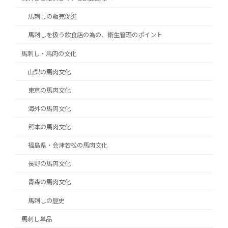
馬刺しの販売促進
馬刺しを扱う飲食店の為の、衛生管理のポイント
馬刺し・馬肉の文化
山梨の馬肉文化
東京の馬肉文化
海外の馬肉文化
熊本の馬肉文化
福島県・会津若松の馬肉文化
長野の馬肉文化
青森の馬肉文化
馬刺しの歴史
馬刺し単品