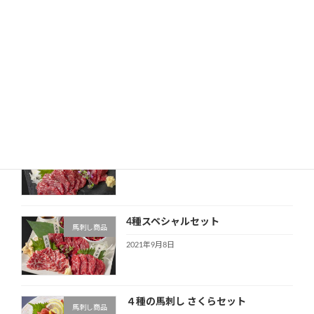
2021年9月14日
贅沢さくらセット
馬刺し商品
2021年9月8日
赤身ヒレたてがみセット
馬刺し商品
2021年9月8日
4種スペシャルセット
馬刺し商品
2021年9月8日
４種の馬刺し さくらセット
馬刺し商品