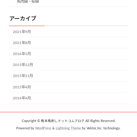
馬肉鍋・桜鍋
アーカイブ
2021年9月
2021年8月
2016年1月
2015年12月
2015年11月
2015年4月
2014年4月
Copyright © 熊本馬刺しドットコムブログ All Rights Reserved.
Powered by
WordPress
&
Lightning Theme
by Vektor,Inc. technology.