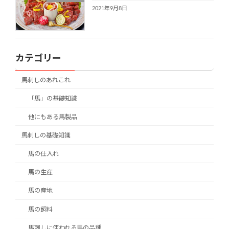
2021年9月8日
カテゴリー
馬刺しのあれこれ
「馬」の基礎知識
他にもある馬製品
馬刺しの基礎知識
馬の仕入れ
馬の生産
馬の産地
馬の飼料
馬刺しに使われる馬の品種