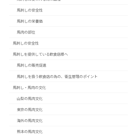
馬刺しの安全性
馬刺しの栄養価
馬肉の部位
馬刺しの安全性
馬刺しを提供している飲食店様へ
馬刺しの販売促進
馬刺しを扱う飲食店の為の、衛生管理のポイント
馬刺し・馬肉の文化
山梨の馬肉文化
東京の馬肉文化
海外の馬肉文化
熊本の馬肉文化