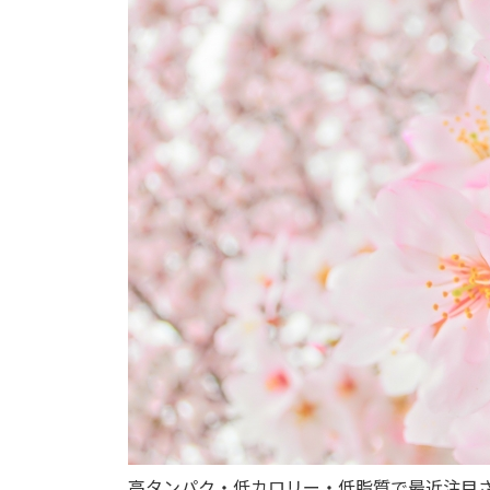
時
:
高タンパク・低カロリー・低脂質で最近注目