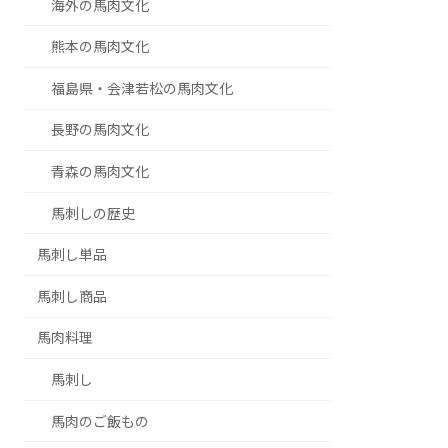
海外の馬肉文化
熊本の馬肉文化
福島県・会津若松の馬肉文化
長野の馬肉文化
青森の馬肉文化
馬刺しの歴史
馬刺し単品
馬刺し商品
馬肉料理
馬刺し
馬肉のご飯もの