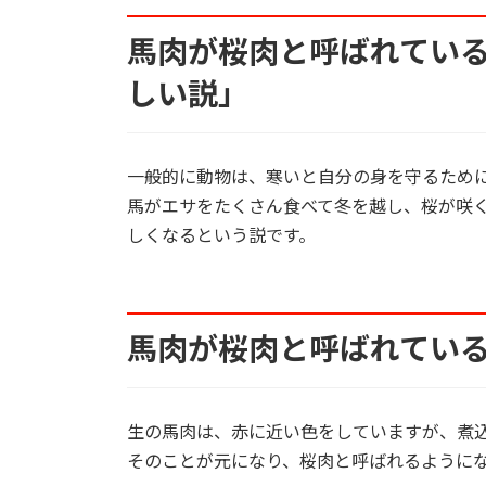
馬肉が桜肉と呼ばれてい
しい説」
一般的に動物は、寒いと自分の身を守るため
馬がエサをたくさん食べて冬を越し、桜が咲
しくなるという説です。
馬肉が桜肉と呼ばれてい
生の馬肉は、赤に近い色をしていますが、煮
そのことが元になり、桜肉と呼ばれるように