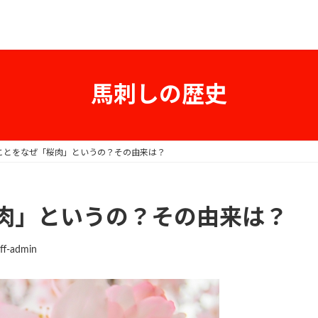
馬刺しの歴史
ことをなぜ「桜肉」というの？その由来は？
肉」というの？その由来は？
aff-admin