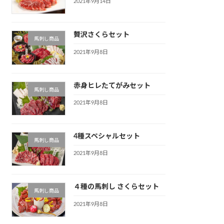
2021年9月14日
贅沢さくらセット
馬刺し商品
2021年9月8日
赤身ヒレたてがみセット
馬刺し商品
2021年9月8日
4種スペシャルセット
馬刺し商品
2021年9月8日
４種の馬刺し さくらセット
馬刺し商品
2021年9月8日