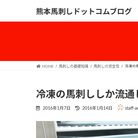
コ
ナ
熊本馬刺しドットコムブログ
ン
ビ
テ
ゲ
ン
ー
ツ
シ
へ
ョ
ス
ン
キ
に
ッ
移
HOME
馬刺しの基礎知識
馬刺しの安全性
冷凍の
プ
動
冷凍の馬刺ししか流通
最
2016年1月7日
2016年1月14日
staff-
終
更
新
日