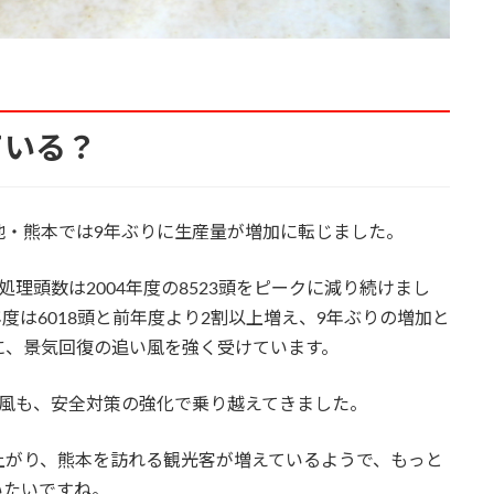
ている？
・熊本では9年ぶりに生産量が増加に転じました。
頭数は2004年度の8523頭をピークに減り続けまし
年度は6018頭と前年度より2割以上増え、9年ぶりの増加と
に、景気回復の追い風を強く受けています。
風も、安全対策の強化で乗り越えてきました。
がり、熊本を訪れる観光客が増えているようで、もっと
いたいですね。