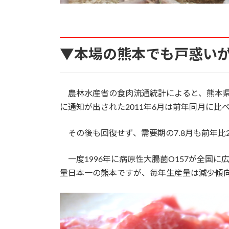
▼本場の熊本でも戸惑い
農林水産省の食肉流通統計によると、熊本県
に通知が出された2011年6月は前年同月に比べ
その後も回復せず、需要期の7.8月も前年比
一度1996年に病原性大腸菌O157が全国
量日本一の熊本ですが、毎年生産量は減少傾