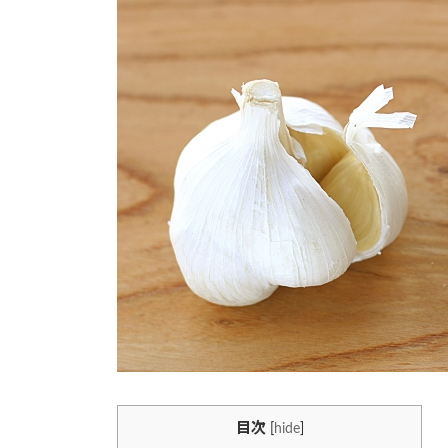
時
:
目次
[
hide
]