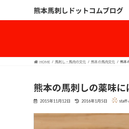
コ
ナ
熊本馬刺しドットコムブログ
ン
ビ
テ
ゲ
ン
ー
ツ
シ
へ
ョ
ス
ン
キ
に
ッ
移
HOME
馬刺し・馬肉の文化
熊本の馬肉文化
熊本
プ
動
熊本の馬刺しの薬味には
最
2015年11月12日
2016年1月5日
staff
終
更
新
日