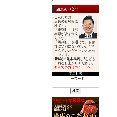
こんにちは。
店長の倉崎好太
郎です。
「馬刺し」は熊
本県が誇る食文
化です。
「馬刺し」を通じて、お客
様に笑顔になっていただき
喜んでいただきたいと思っ
ています。
新鮮な“熊本馬刺し”
をどう
ぞお召し上がりください。
初めての方はコチラ >>
商品検索
キーワード
検索