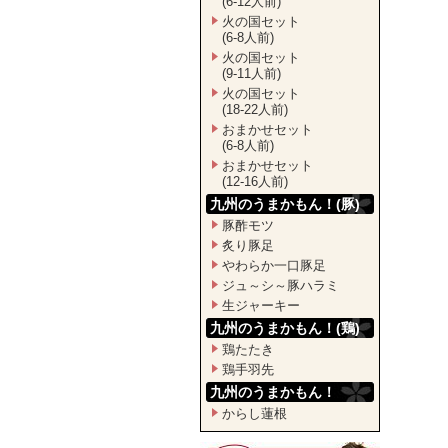
(6-12人前)
火の国セット
(6-8人前)
火の国セット
(9-11人前)
火の国セット
(18-22人前)
おまかせセット
(6-8人前)
おまかせセット
(12-16人前)
九州のうまかもん！(豚)
豚酢モツ
炙り豚足
やわらか一口豚足
ジュ～シ～豚ハラミ
生ジャーキー
九州のうまかもん！(鶏)
鶏たたき
鶏手羽先
九州のうまかもん！
からし蓮根