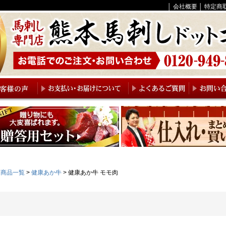
│
会社概要
│
特定商
商品一覧
健康あか牛
健康あか牛 モモ肉