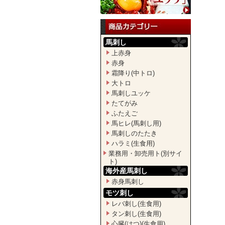
馬刺し
上赤身
赤身
霜降り(中トロ)
大トロ
馬刺しユッケ
たてがみ
ふたえご
馬ヒレ(馬刺し用)
馬刺しのたたき
ハラミ(生食用)
業務用・卸売用ト(別サイ
ト)
海外産馬刺し
赤身馬刺し
モツ刺し
レバ刺し(生食用)
タン刺し(生食用)
心臓(はつ)(生食用)