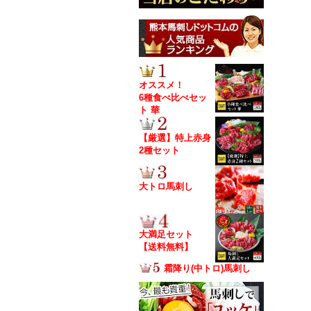
オススメ！
6種食べ比べセッ
ト 華
【厳選】特上赤身
2種セット
大トロ馬刺し
大満足セット
【送料無料】
霜降り(中トロ)馬刺し