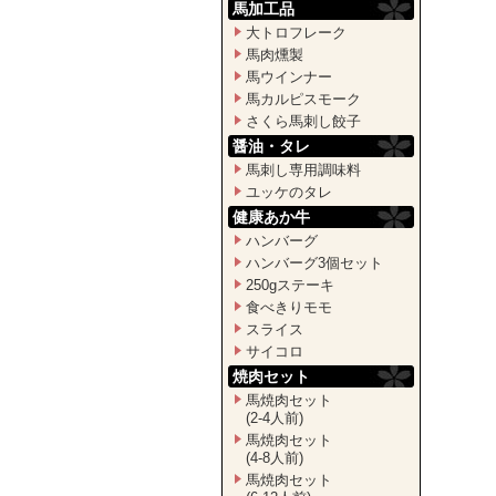
馬加工品
大トロフレーク
馬肉燻製
馬ウインナー
馬カルピスモーク
さくら馬刺し餃子
醤油・タレ
馬刺し専用調味料
ユッケのタレ
健康あか牛
ハンバーグ
ハンバーグ3個セット
250gステーキ
食べきりモモ
スライス
サイコロ
焼肉セット
馬焼肉セット
(2-4人前)
馬焼肉セット
(4-8人前)
馬焼肉セット