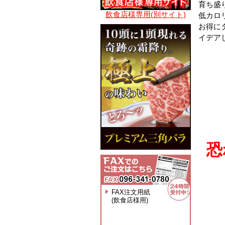
育ち盛
飲食店様専用(別サイト)
低カロ
お得に
イデア
恐
FAX注文用紙
(飲食店様用)