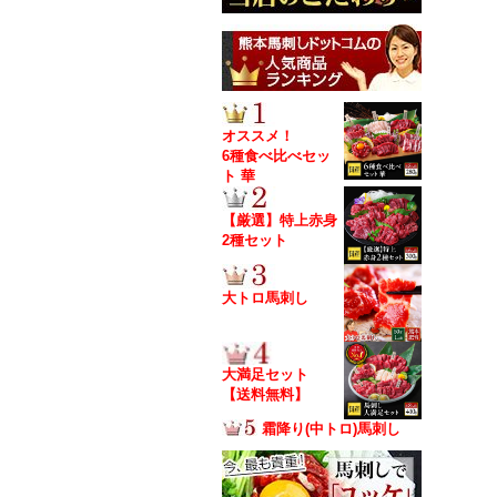
オススメ！
6種食べ比べセッ
ト 華
【厳選】特上赤身
2種セット
大トロ馬刺し
大満足セット
【送料無料】
霜降り(中トロ)馬刺し