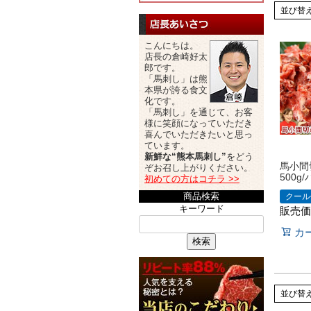
並び替
こんにちは。
店長の倉崎好太
郎です。
「馬刺し」は熊
本県が誇る食文
化です。
「馬刺し」を通じて、お客
様に笑顔になっていただき
喜んでいただきたいと思っ
ています。
新鮮な“熊本馬刺し”
をどう
馬小間
ぞお召し上がりください。
500g
初めての方はコチラ >>
商品検索
クール
キーワード
販売価
カ
検索
並び替