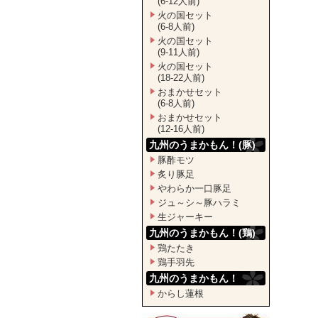
(6-12人前)
火の国セット
(6-8人前)
火の国セット
(9-11人前)
火の国セット
(18-22人前)
おまかせセット
(6-8人前)
おまかせセット
(12-16人前)
九州のうまかもん！(豚)
豚酢モツ
炙り豚足
やわらか一口豚足
ジュ～シ～豚ハラミ
生ジャーキー
九州のうまかもん！(鶏)
鶏たたき
鶏手羽先
九州のうまかもん！
からし蓮根