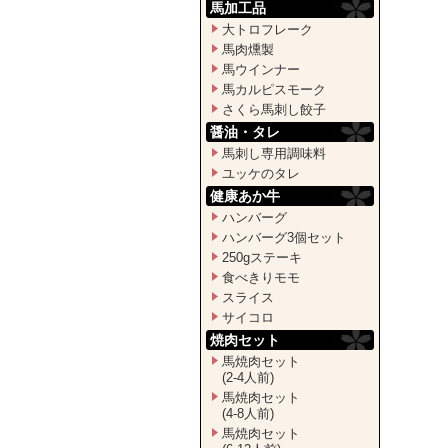
馬加工品
大トロフレーク
馬肉燻製
馬ウインナー
馬カルピスモーク
さくら馬刺し餃子
醤油・タレ
馬刺し専用調味料
ユッケのタレ
健康あか牛
ハンバーグ
ハンバーグ3個セット
250gステーキ
食べきりモモ
スライス
サイコロ
焼肉セット
馬焼肉セット
(2-4人前)
馬焼肉セット
(4-8人前)
馬焼肉セット