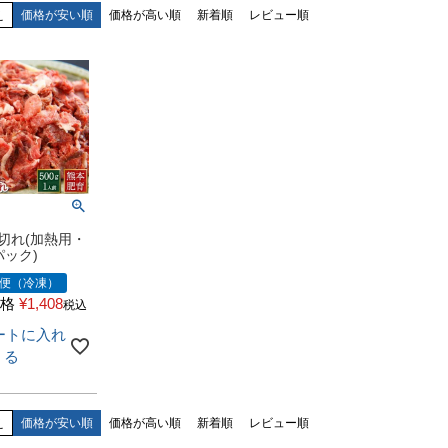
え
価格が安い順
価格が高い順
新着順
レビュー順
切れ(加熱用・
/パック)
便（冷凍）
格
¥
1,408
税込
ートに入れ
る
え
価格が安い順
価格が高い順
新着順
レビュー順