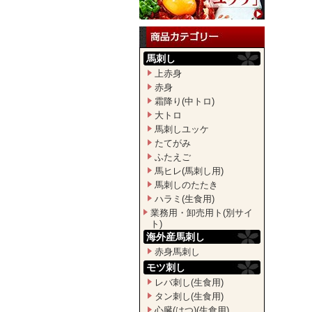
馬刺し
上赤身
赤身
霜降り(中トロ)
大トロ
馬刺しユッケ
たてがみ
ふたえご
馬ヒレ(馬刺し用)
馬刺しのたたき
ハラミ(生食用)
業務用・卸売用ト(別サイ
ト)
海外産馬刺し
赤身馬刺し
モツ刺し
レバ刺し(生食用)
タン刺し(生食用)
心臓(はつ)(生食用)