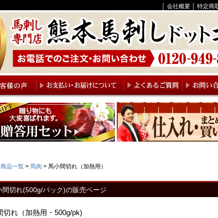
│
会社概要
│
特定商
商品一覧
馬肉
馬小間切れ（加熱用）
小間切れ(500g/パック)の販売ページ
切れ（加熱用・500g/pk)