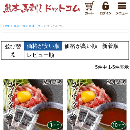
HOME
商品一覧
醤油・タレ
ユッケのタレ
価格が安い順
価格が高い順
新着順
並び替
え
レビュー順
5
件中
1
-
5
件表示