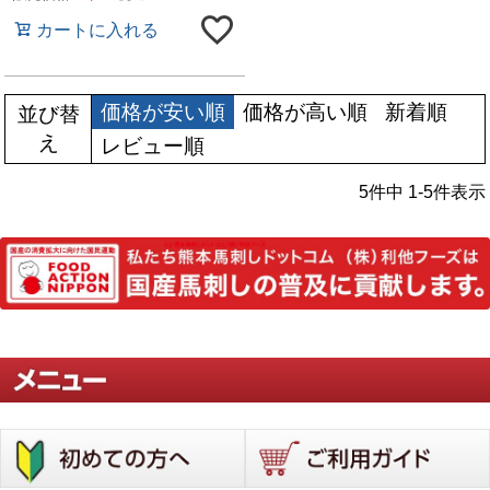
カートに入れる
価格が安い順
価格が高い順
新着順
並び替
え
レビュー順
5
件中
1
-
5
件表示