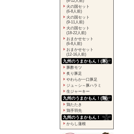
(6-12人前)
火の国セット
(6-8人前)
火の国セット
(9-11人前)
火の国セット
(18-22人前)
おまかせセット
(6-8人前)
おまかせセット
(12-16人前)
九州のうまかもん！(豚)
豚酢モツ
炙り豚足
やわらか一口豚足
ジュ～シ～豚ハラミ
生ジャーキー
九州のうまかもん！(鶏)
鶏たたき
鶏手羽先
九州のうまかもん！
からし蓮根