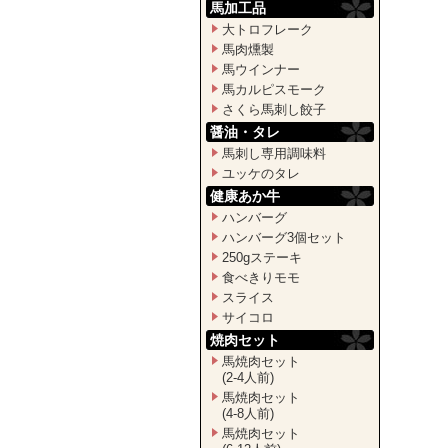
馬加工品
大トロフレーク
馬肉燻製
馬ウインナー
馬カルピスモーク
さくら馬刺し餃子
醤油・タレ
馬刺し専用調味料
ユッケのタレ
健康あか牛
ハンバーグ
ハンバーグ3個セット
250gステーキ
食べきりモモ
スライス
サイコロ
焼肉セット
馬焼肉セット
(2-4人前)
馬焼肉セット
(4-8人前)
馬焼肉セット