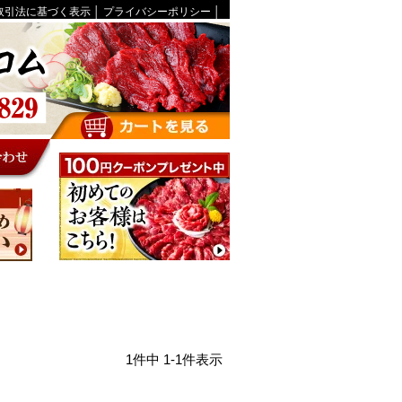
取引法に基づく表示
│
プライバシーポリシー
│
1
件中
1
-
1
件表示