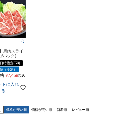
】馬肉スライ
0g/パック)
日時指定不可
便（冷凍）
格
¥
7,458
税込
ートに入れ
る
え
価格が安い順
価格が高い順
新着順
レビュー順