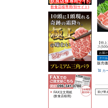
飲食店様専用(別サイト)
【特上
ス(50
お届け
クール
販売価
カ
並び替
FAX注文用紙
(飲食店様用)