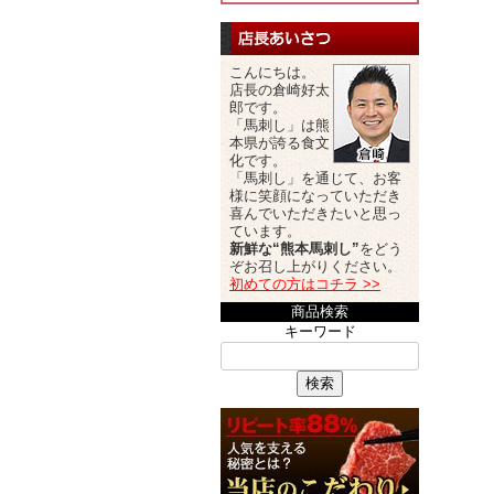
こんにちは。
店長の倉崎好太
郎です。
「馬刺し」は熊
本県が誇る食文
化です。
「馬刺し」を通じて、お客
様に笑顔になっていただき
喜んでいただきたいと思っ
ています。
新鮮な“熊本馬刺し”
をどう
ぞお召し上がりください。
初めての方はコチラ >>
商品検索
キーワード
検索