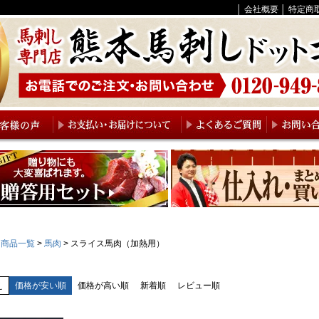
│
会社概要
│
特定商
商品一覧
馬肉
スライス馬肉（加熱用）
え
価格が安い順
価格が高い順
新着順
レビュー順