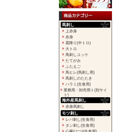
馬刺し
上赤身
赤身
霜降り(中トロ)
大トロ
馬刺しユッケ
たてがみ
ふたえご
馬ヒレ(馬刺し用)
馬刺しのたたき
ハラミ(生食用)
業務用・卸売用ト(別サイ
ト)
海外産馬刺し
赤身馬刺し
モツ刺し
レバ刺し(生食用)
タン刺し(生食用)
心臓(はつ)(生食用)