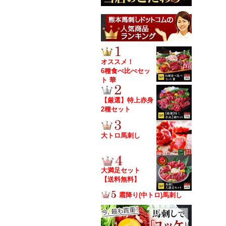
オススメ！
6種食べ比べセッ
ト 華
【厳選】特上赤身
2種セット
大トロ馬刺し
大満足セット
【送料無料】
霜降り(中トロ)馬刺し