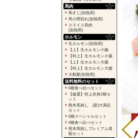
馬肉
馬すじ(加熱用)
馬小間切れ(加熱用)
スライス馬肉
(加熱用)
ホルモン
生ホルモン(加熱用)
【上】生ホルモン小腸
【特上】生ホルモン小腸
【上】生ホルモン大腸
【特上】生ホルモン大腸
大動脈(加熱用)
送料無料のセット
6種食べ比べセット
【厳選】特上赤身2種セ
ット
熊本馬刺し (新)大満足
セット
6種スペシャルセット
4種食べ比べセット
熊本馬刺しプレミアム堪
能セット