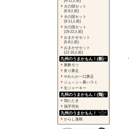
(6-12人前)
火の国セット
(6-8人前)
火の国セット
(9-11人前)
火の国セット
(18-22人前)
おまかせセット
(6-8人前)
おまかせセット
(12-16人前)
九州のうまかもん！(豚)
豚酢モツ
炙り豚足
やわらか一口豚足
ジュ～シ～豚ハラミ
生ジャーキー
九州のうまかもん！(鶏)
鶏たたき
鶏手羽先
九州のうまかもん！
からし蓮根