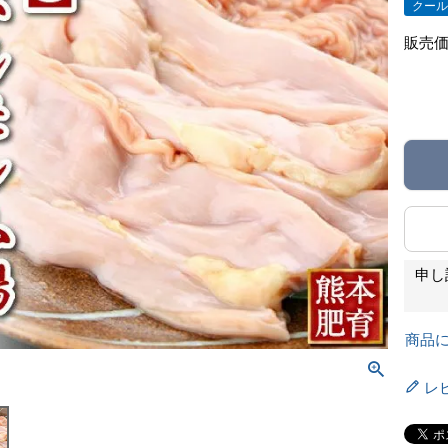
クー
販売
申し
商品
レ