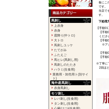
食にこ
です。
当店で
す。
馬刺し
下処理
上赤身
【手順0
赤身
【手順
霜降り(中トロ)
くださ
大トロ
【手順
※アク
馬刺しユッケ
たてがみ
【手順
ふたえご
【手順
馬ヒレ(馬刺し用)
※丁寧に
馬刺しのたたき
2回ほ
ハラミ(生食用)
業務用・卸売用ト(別サイ
ト)
海外産馬刺し
赤身馬刺し
モツ刺し
レバ刺し(生食用)
タン刺し(生食用)
心臓(はつ)(生食用)