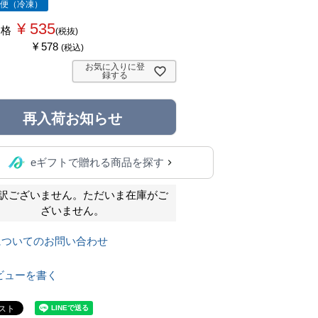
ル便（冷凍）
¥
535
価格
税抜
¥
578
税込
お気に入りに登
録する
再入荷お知らせ
eギフトで贈れる商品を探す
訳ございません。ただいま在庫がご
ざいません。
についてのお問い合わせ
ビューを書く