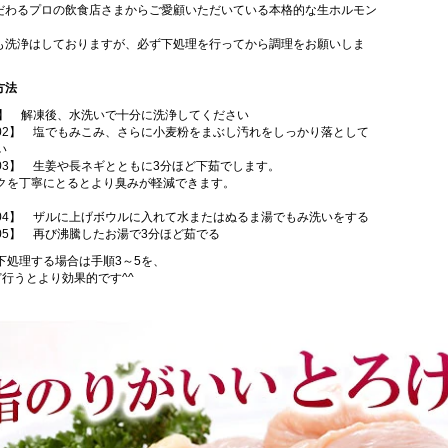
だわるプロの飲食店さまからご愛顧いただいている本格的な生ホルモン
も洗浄はしておりますが、必ず下処理を行ってから調理をお願いしま
方法
1】 解凍後、水洗いで十分に洗浄してください
02】 塩でもみこみ、さらに小麦粉をまぶし汚れをしっかり落として
い
03】 生姜や長ネギとともに3分ほど下茹でします。
を丁寧にとるとより臭みが軽減できます。
04】 ザルに上げボウルに入れて水またはぬるま湯でもみ洗いをする
05】 再び沸騰したお湯で3分ほど茹でる
下処理する場合は手順3～5を、
ど行うとより効果的です^^