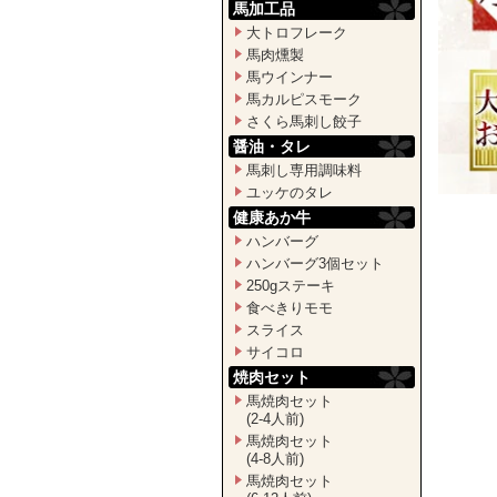
馬加工品
大トロフレーク
馬肉燻製
馬ウインナー
馬カルピスモーク
さくら馬刺し餃子
醤油・タレ
馬刺し専用調味料
ユッケのタレ
健康あか牛
ハンバーグ
ハンバーグ3個セット
250gステーキ
食べきりモモ
スライス
サイコロ
焼肉セット
馬焼肉セット
(2-4人前)
馬焼肉セット
(4-8人前)
馬焼肉セット