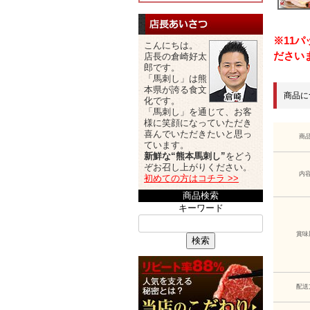
※11
こんにちは。
ださい
店長の倉崎好太
郎です。
「馬刺し」は熊
本県が誇る食文
商品に
化です。
「馬刺し」を通じて、お客
様に笑顔になっていただき
喜んでいただきたいと思っ
商
ています。
新鮮な“熊本馬刺し”
をどう
ぞお召し上がりください。
内
初めての方はコチラ >>
商品検索
キーワード
賞味
検索
配送