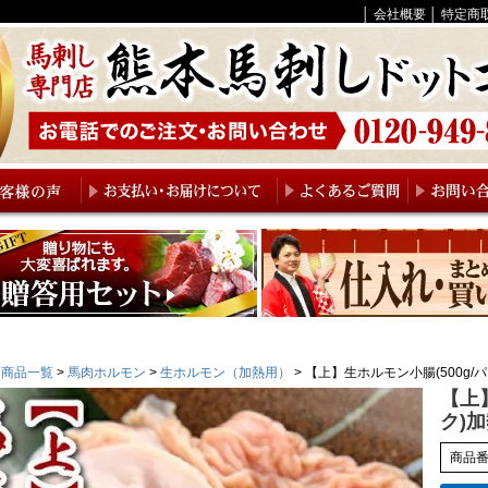
│
会社概要
│
特定商
商品一覧
馬肉ホルモン
生ホルモン（加熱用）
【上】生ホルモン小腸(500g
【上
ク)
商品