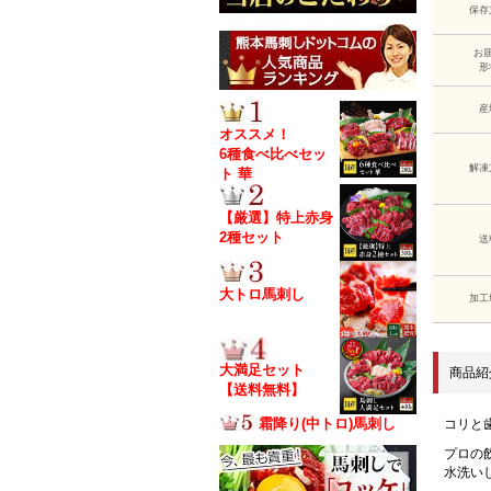
保存
お
形
産
オススメ！
6種食べ比べセッ
解凍
ト 華
【厳選】特上赤身
2種セット
送
大トロ馬刺し
加工
大満足セット
商品紹
【送料無料】
霜降り(中トロ)馬刺し
コリと
プロの
水洗い