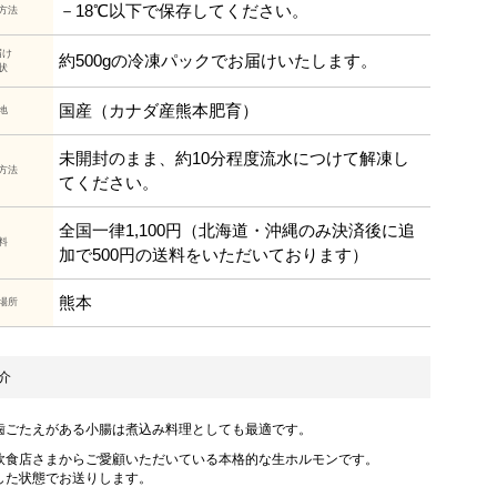
－18℃以下で保存してください。
方法
届け
約500gの冷凍パックでお届けいたします。
状
国産（カナダ産熊本肥育）
地
未開封のまま、約10分程度流水につけて解凍し
方法
てください。
全国一律1,100円（北海道・沖縄のみ決済後に追
料
加で500円の送料をいただいております）
熊本
場所
介
歯ごたえがある小腸は煮込み料理としても最適です。
飲食店さまからご愛顧いただいている本格的な生ホルモンです。
した状態でお送りします。