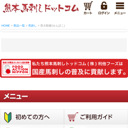
HOME
商品一覧
馬刺し
馬大動脈(せんぽこ)