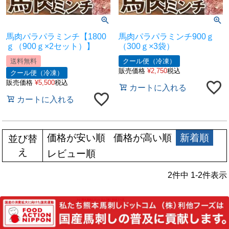
馬肉パラパラミンチ【1800
馬肉パラパラミンチ900ｇ
ｇ（900ｇ×2セット）】
（300ｇ×3袋）
送料無料
クール便（冷凍）
販売価格
¥
2,750
税込
クール便（冷凍）
販売価格
¥
5,500
税込
カートに入れる
カートに入れる
価格が安い順
価格が高い順
新着順
並び替
え
レビュー順
2
件中
1
-
2
件表示