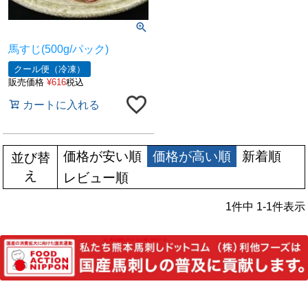
馬すじ(500g/パック)
クール便（冷凍）
販売価格
¥
616
税込
カートに入れる
価格が安い順
価格が高い順
新着順
並び替
え
レビュー順
1
件中
1
-
1
件表示