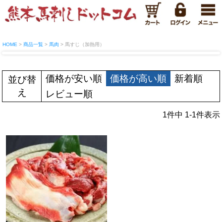
HOME
商品一覧
馬肉
馬すじ（加熱用）
価格が安い順
価格が高い順
新着順
並び替
え
レビュー順
1
件中
1
-
1
件表示