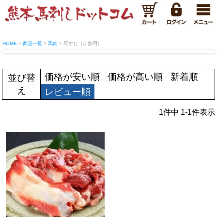
HOME
商品一覧
馬肉
馬すじ（加熱用）
価格が安い順
価格が高い順
新着順
並び替
え
レビュー順
1
件中
1
-
1
件表示