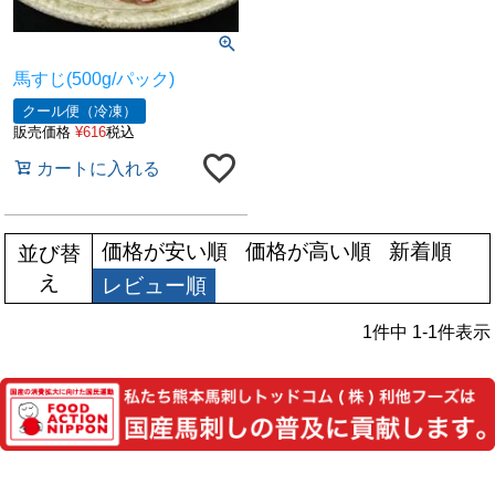
馬すじ(500g/パック)
クール便（冷凍）
販売価格
¥
616
税込
カートに入れる
価格が安い順
価格が高い順
新着順
並び替
え
レビュー順
1
件中
1
-
1
件表示