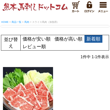
HOME
商品一覧
馬肉
スライス馬肉（加熱用）
価格が安い順
価格が高い順
新着順
並び替
え
レビュー順
1
件中
1
-
1
件表示