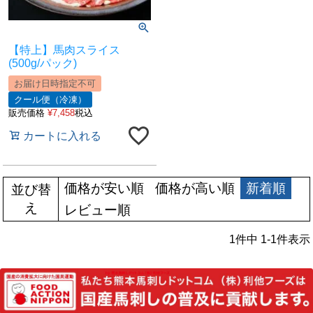
【特上】馬肉スライス
(500g/パック)
お届け日時指定不可
クール便（冷凍）
販売価格
¥
7,458
税込
カートに入れる
価格が安い順
価格が高い順
新着順
並び替
え
レビュー順
1
件中
1
-
1
件表示