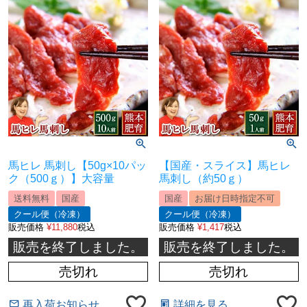
馬ヒレ 馬刺し【50g×10パッ
【国産・スライス】馬ヒレ
ク（500ｇ）】大容量
馬刺し（約50ｇ）
送料無料
国産
国産
お届け日時指定不可
クール便（冷凍）
クール便（冷凍）
販売価格
¥
11,880
税込
販売価格
¥
1,417
税込
販売を終了しました。
販売を終了しました。
売切れ
売切れ
再入荷お知らせ
詳細を見る