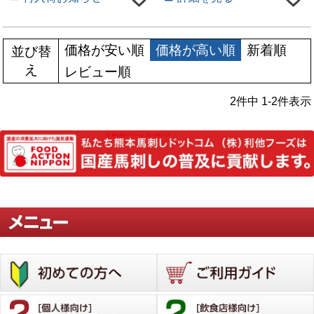
価格が安い順
価格が高い順
新着順
並び替
え
レビュー順
2
件中
1
-
2
件表示