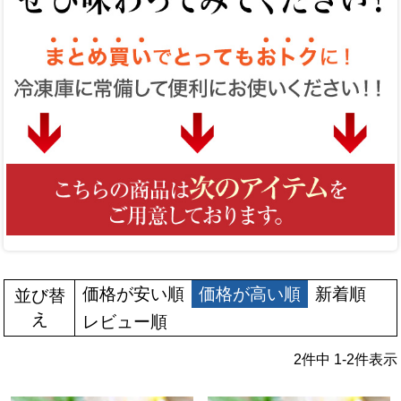
価格が安い順
価格が高い順
新着順
並び替
え
レビュー順
2
件中
1
-
2
件表示