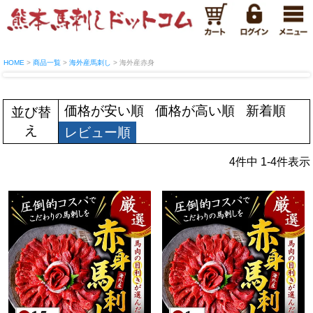
HOME
商品一覧
海外産馬刺し
海外産赤身
価格が安い順
価格が高い順
新着順
並び替
え
レビュー順
4
件中
1
-
4
件表示