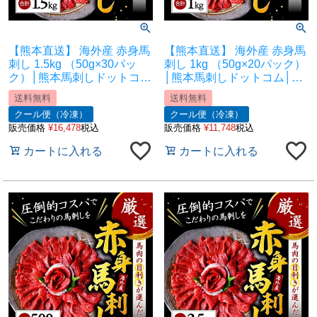
【熊本直送】 海外産 赤身馬
【熊本直送】 海外産 赤身馬
刺し 1.5kg （50g×30パッ
刺し 1kg （50g×20パック）
ク）│熊本馬刺しドットコム
│熊本馬刺しドットコム│熊
│熊本馬刺し 馬刺し通販 馬
本馬刺し 馬刺し通販 馬刺し
送料無料
送料無料
刺し専門店 馬刺しお取り寄
専門店 馬刺しお取り寄せ 利
クール便（冷凍）
クール便（冷凍）
せ 利他フーズ
他フーズ
販売価格
¥
16,478
税込
販売価格
¥
11,748
税込
カートに入れる
カートに入れる