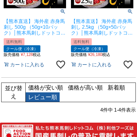
【熊本直送】 海外産 赤身馬
【熊本直送】 海外産 赤身馬
刺し 500g （50g×10パッ
刺し 2.5kg （50g×50パッ
ク）│熊本馬刺しドットコム
ク）│熊本馬刺しドットコム
│熊本馬刺し 馬刺し通販 馬
│熊本馬刺し 馬刺し通販 馬
送料無料
送料無料
刺し専門店 馬刺しお取り寄
刺し専門店 馬刺しお取り寄
クール便（冷凍）
クール便（冷凍）
せ 利他フーズ
せ 利他フーズ
販売価格
¥
7,128
税込
販売価格
¥
26,180
税込
カートに入れる
カートに入れる
価格が安い順
価格が高い順
新着順
並び替
え
レビュー順
4
件中
1
-
4
件表示