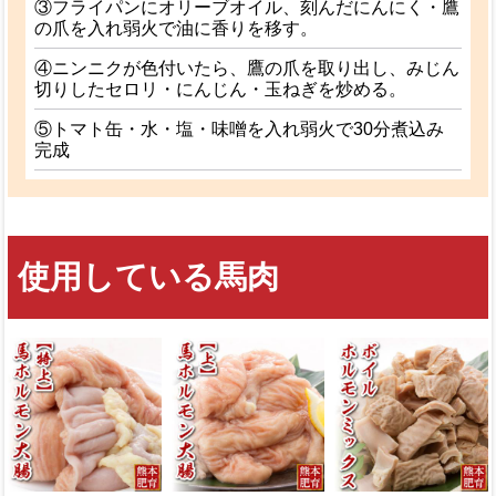
③フライパンにオリーブオイル、刻んだにんにく・鷹
の爪を入れ弱火で油に香りを移す。
④ニンニクが色付いたら、鷹の爪を取り出し、みじん
切りしたセロリ・にんじん・玉ねぎを炒める。
⑤トマト缶・水・塩・味噌を入れ弱火で30分煮込み
完成
使用している馬肉