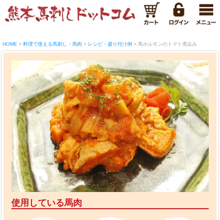
HOME
料理で使える馬刺し・馬肉
レシピ・盛り付け例
馬ホルモンのトマト煮込み
使用している馬肉