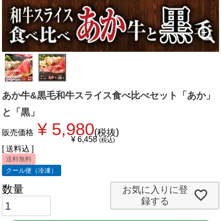
あか牛&黒毛和牛スライス食べ比べセット「あか」
と「黒」
¥
5,980
税抜
販売価格
¥
6,458
税込
送料込
送料無料
クール便（冷凍）
お気に入りに登
録する