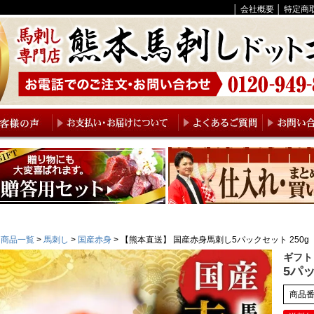
│
会社概要
│
特定商
商品一覧
馬刺し
国産赤身
【熊本直送】 国産赤身馬刺し5パックセット 250g
ギフト
5パッ
商品