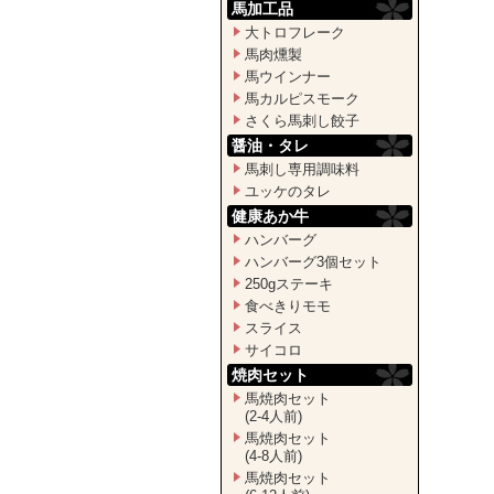
馬加工品
大トロフレーク
馬肉燻製
馬ウインナー
馬カルピスモーク
さくら馬刺し餃子
醤油・タレ
馬刺し専用調味料
ユッケのタレ
健康あか牛
ハンバーグ
ハンバーグ3個セット
250gステーキ
食べきりモモ
スライス
サイコロ
焼肉セット
馬焼肉セット
(2-4人前)
馬焼肉セット
(4-8人前)
馬焼肉セット