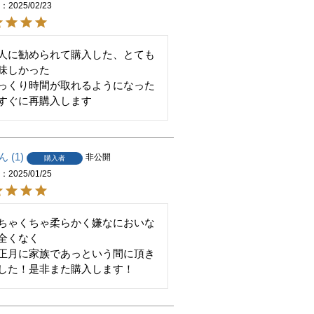
日
2025/02/23
人に勧められて購入した、とても
味しかった

っくり時間が取れるようになった
すぐに再購入します
1
非公開
購入者
日
2025/01/25
ちゃくちゃ柔らかく嫌なにおいな
全くなく

正月に家族であっという間に頂き
した！是非また購入します！