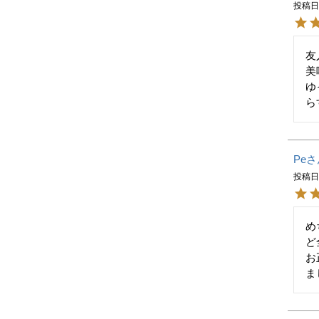
投稿
友
美
ゆ
ら
Pe
投稿
め
ど
お
ま