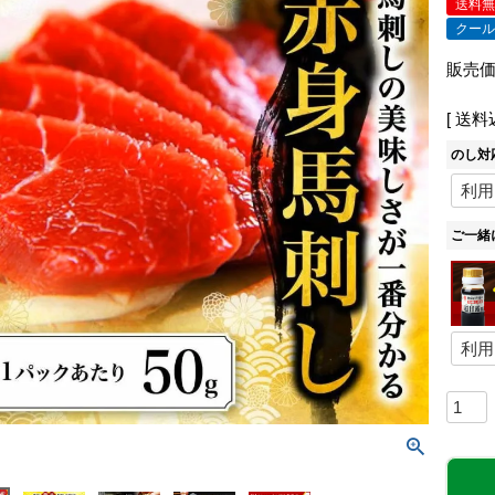
送料
クー
販売
送料
のし対
ご一緒