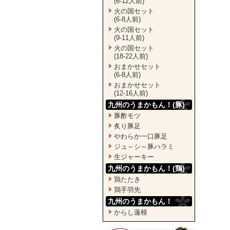
(6-12人前)
火の国セット
(6-8人前)
火の国セット
(9-11人前)
火の国セット
(18-22人前)
おまかせセット
(6-8人前)
おまかせセット
(12-16人前)
九州のうまかもん！(豚)
豚酢モツ
炙り豚足
やわらか一口豚足
ジュ～シ～豚ハラミ
生ジャーキー
九州のうまかもん！(鶏)
鶏たたき
鶏手羽先
九州のうまかもん！
からし蓮根