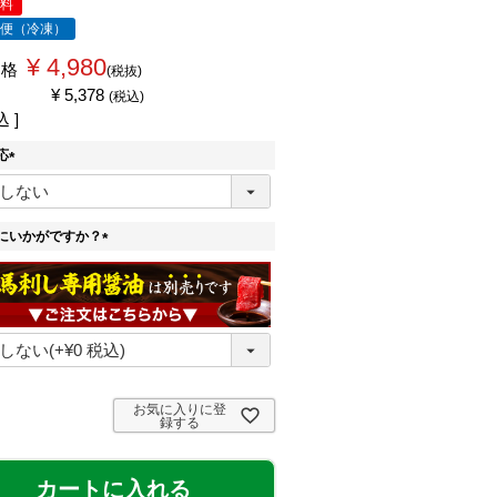
無料
ル便（冷凍）
¥
4,980
価格
税抜
¥
5,378
税込
込
応
(
必
須
にいかがですか？
)
(
必
須
)
お気に入りに登
録する
カートに入れる