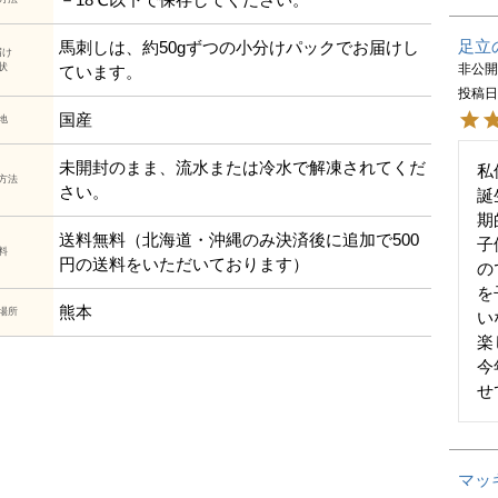
足立
馬刺しは、約50gずつの小分けパックでお届けし
届け
状
非公
ています。
投稿
国産
地
未開封のまま、流水または冷水で解凍されてくだ
私
方法
さい。
誕
期
送料無料（北海道・沖縄のみ決済後に追加で500
子
料
円の送料をいただいております）
の
を
熊本
場所
い
楽
今
せ
マッ