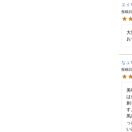
エイ
投稿
大
お
なュ
投稿
美
は
刺
す
馬
っ
い