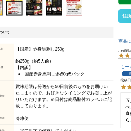
住
ついて
商品
【国産】赤身馬刺し250g
品名
約250g（約5人前）
もー
【内訳】
容量
国産赤身馬刺し:約50g/5パック
投稿
賞味期限は発送から90日前後のものをお届けい
たしますので、お好きなタイミングでお召し上が
期限
りいただけます。※日付は商品貼付のラベルに記
五
載しております。
べ
直
冷凍便
方法
ら
－18℃以下で保存してください。
方法