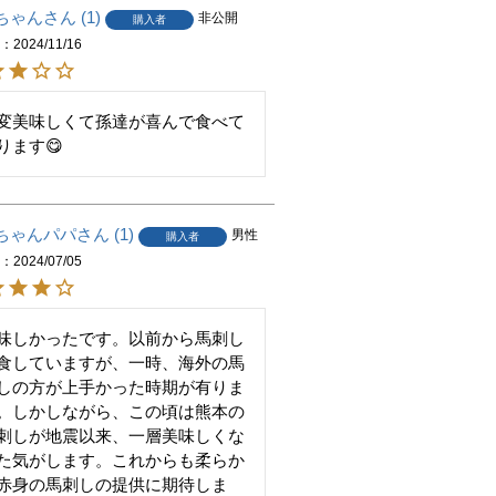
ちゃん
1
非公開
購入者
日
2024/11/16
変美味しくて孫達が喜んで食べて
ります😋
ちゃんパパ
1
男性
購入者
日
2024/07/05
味しかったです。以前から馬刺し
食していますが、一時、海外の馬
しの方が上手かった時期が有りま
。しかしながら、この頃は熊本の
刺しが地震以来、一層美味しくな
た気がします。これからも柔らか
赤身の馬刺しの提供に期待しま