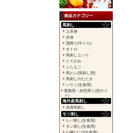
馬刺し
上赤身
赤身
霜降り(中トロ)
大トロ
馬刺しユッケ
たてがみ
ふたえご
馬ヒレ(馬刺し用)
馬刺しのたたき
ハラミ(生食用)
業務用・卸売用ト(別サイ
ト)
海外産馬刺し
赤身馬刺し
モツ刺し
レバ刺し(生食用)
タン刺し(生食用)
心臓(はつ)(生食用)