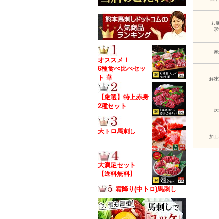
お
形
産
オススメ！
6種食べ比べセッ
ト 華
解凍
【厳選】特上赤身
2種セット
送
大トロ馬刺し
加工
大満足セット
【送料無料】
霜降り(中トロ)馬刺し