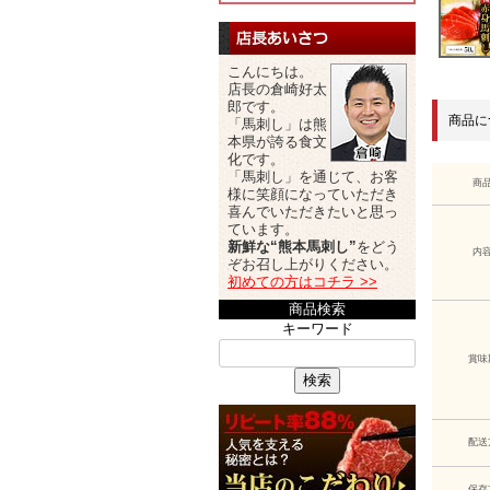
こんにちは。
店長の倉崎好太
郎です。
商品に
「馬刺し」は熊
本県が誇る食文
化です。
「馬刺し」を通じて、お客
商
様に笑顔になっていただき
喜んでいただきたいと思っ
ています。
新鮮な“熊本馬刺し”
をどう
内
ぞお召し上がりください。
初めての方はコチラ >>
商品検索
キーワード
賞味
検索
配送
保存