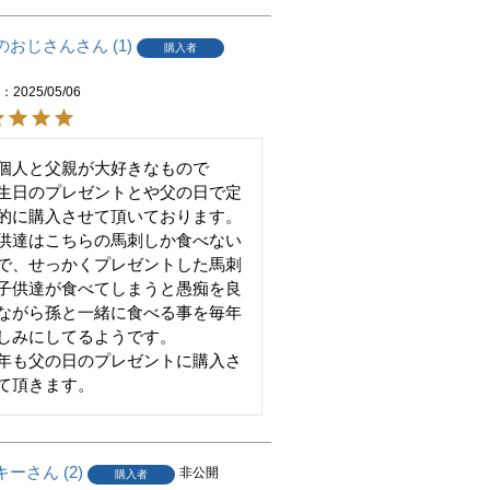
のおじさん
1
購入者
開
日
2025/05/06
個人と父親が大好きなもので

生日のプレゼントとや父の日で定
的に購入させて頂いております。
供達はこちらの馬刺しか食べない
で、せっかくプレゼントした馬刺
子供達が食べてしまうと愚痴を良
ながら孫と一緒に食べる事を毎年
しみにしてるようです。

年も父の日のプレゼントに購入さ
て頂きます。
キー
2
非公開
購入者