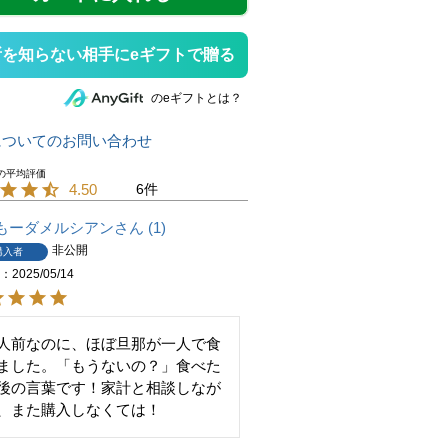
所を知らない相手にeギフトで贈る
のeギフトとは？
についてのお問い合わせ
4.50
6
もーダメルシアン
1
非公開
購入者
日
2025/05/14
人前なのに、ほぼ旦那が一人で食
ました。「もうないの？」食べた
後の言葉です！家計と相談しなが
、また購入しなくては！