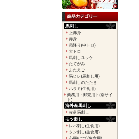
馬刺し
上赤身
赤身
霜降り(中トロ)
大トロ
馬刺しユッケ
たてがみ
ふたえご
馬ヒレ(馬刺し用)
馬刺しのたたき
ハラミ(生食用)
業務用・卸売用ト(別サイ
ト)
海外産馬刺し
赤身馬刺し
モツ刺し
レバ刺し(生食用)
タン刺し(生食用)
心臓(はつ)(生食用)