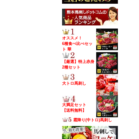
オススメ！
6種食べ比べセッ
ト 華
【厳選】特上赤身
2種セット
大トロ馬刺し
大満足セット
【送料無料】
霜降り(中トロ)馬刺し