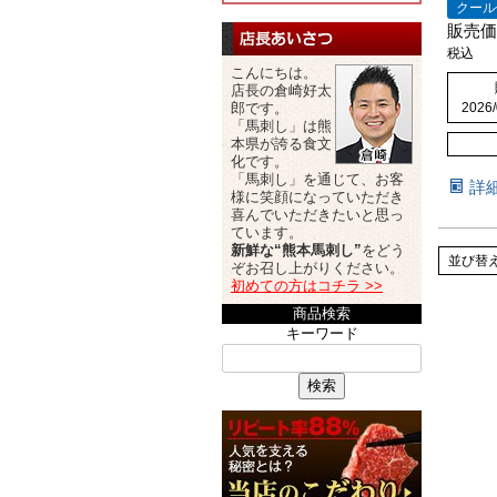
クール
販売価
税込
こんにちは。
店長の倉崎好太
2026/
郎です。
「馬刺し」は熊
本県が誇る食文
化です。
「馬刺し」を通じて、お客
詳
様に笑顔になっていただき
喜んでいただきたいと思っ
ています。
新鮮な“熊本馬刺し”
をどう
並び替
ぞお召し上がりください。
初めての方はコチラ >>
商品検索
キーワード
検索