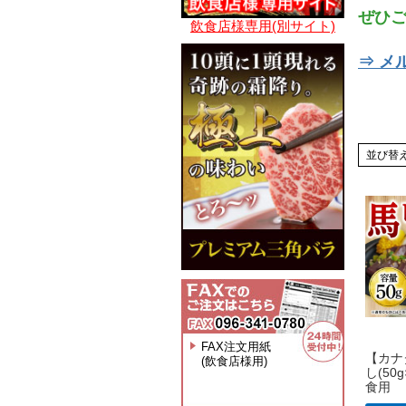
ぜひ
飲食店様専用(別サイト)
⇒ メ
並び替
FAX注文用紙
【カナ
(飲食店様用)
し(50
食用