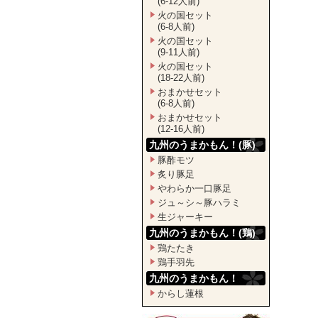
(6-12人前)
火の国セット
(6-8人前)
火の国セット
(9-11人前)
火の国セット
(18-22人前)
おまかせセット
(6-8人前)
おまかせセット
(12-16人前)
九州のうまかもん！(豚)
豚酢モツ
炙り豚足
やわらか一口豚足
ジュ～シ～豚ハラミ
生ジャーキー
九州のうまかもん！(鶏)
鶏たたき
鶏手羽先
九州のうまかもん！
からし蓮根