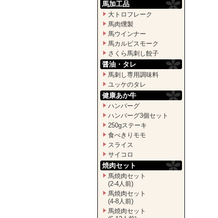
馬加工品
大トロフレーク
馬肉燻製
馬ウインナー
馬カルピスモーク
さくら馬刺し餃子
醤油・タレ
馬刺し専用調味料
ユッケのタレ
健康あか牛
ハンバーグ
ハンバーグ3個セット
250gステーキ
食べきりモモ
スライス
サイコロ
焼肉セット
馬焼肉セット
(2-4人前)
馬焼肉セット
(4-8人前)
馬焼肉セット