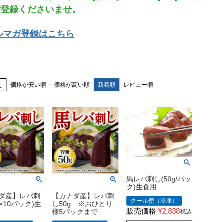
ご登録くださいませ。
ルマガ登録はこちら
え
価格が安い順
価格が高い順
新着順
レビュー順
馬レバ刺し(50g/パッ
ク)生食用
ダ産】レバ刺
【カナダ産】レバ刺
クール便（冷凍）
g×10パック)生
し50g ※おひとり
販売価格
¥
2,838
様5パックまで
税込