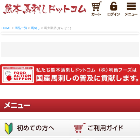
HOME
商品一覧
馬刺し
馬大動脈(せんぽこ)