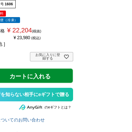
番号
1606
無料
ル便（冷凍）
¥
22,204
価格
税抜
¥
23,980
税込
込
お気に入りに登
録する
カートに入れる
所を知らない相手にeギフトで贈る
のeギフトとは？
についてのお問い合わせ