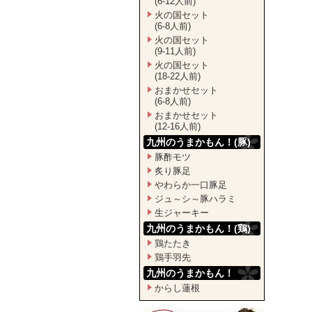
(6-12人前)
火の国セット
(6-8人前)
火の国セット
(9-11人前)
火の国セット
(18-22人前)
おまかせセット
(6-8人前)
おまかせセット
(12-16人前)
九州のうまかもん！(豚)
豚酢モツ
炙り豚足
やわらか一口豚足
ジュ～シ～豚ハラミ
生ジャーキー
九州のうまかもん！(鶏)
鶏たたき
鶏手羽先
九州のうまかもん！
からし蓮根