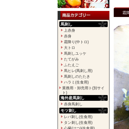
霜降
馬刺し
上赤身
赤身
霜降り(中トロ)
大トロ
馬刺しユッケ
たてがみ
ふたえご
馬ヒレ(馬刺し用)
馬刺しのたたき
ハラミ(生食用)
業務用・卸売用ト(別サイ
ト)
海外産馬刺し
赤身馬刺し
モツ刺し
レバ刺し(生食用)
タン刺し(生食用)
心臓(はつ)(生食用)