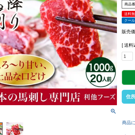
商品
送料
クー
販売
送料
住
商品