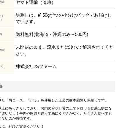
ヤマト運輸（冷凍）
方法
馬刺しは、約50gずつの小分けパックでお届けし
届け
状
ています。
送料無料(北海道・沖縄のみ＋500円)
料
未開封のまま、流水または冷水で解凍されてくだ
方法
さい。
株式会社JSファーム
造元
介
りた「肩ロース」「バラ」を使用した王道の熊本霜降り馬刺しです。
以上にあっさりしており、お肉の旨味と舌の上でトロける食感は癖にな
間違いなし！牛肉や豚肉と違って脂にくどさがなく、たくさん食べても
こないのが特徴です。
会に、ぜひご賞味ください！