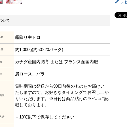
レ
ついて
霜降り中トロ
品名
約1,000g(約50×20パック)
容量
カナダ産国内肥育 または フランス産国内肥
地
肩ロース、バラ
位
賞味期限は発送から90日前後のものをお届けい
たしますので、お好きなタイミングでお召し上が
期限
りいただけます。※日付は商品貼付のラベルに記
載しております。
－18℃以下で保存してください。
方法