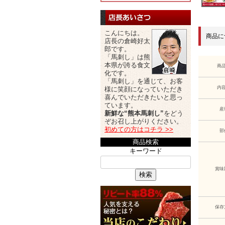
こんにちは。
商品に
店長の倉崎好太
郎です。
「馬刺し」は熊
本県が誇る食文
商
化です。
「馬刺し」を通じて、お客
内
様に笑顔になっていただき
喜んでいただきたいと思っ
ています。
産
新鮮な“熊本馬刺し”
をどう
ぞお召し上がりください。
初めての方はコチラ >>
部
商品検索
キーワード
賞味
検索
保存