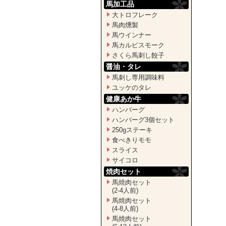
馬加工品
大トロフレーク
馬肉燻製
馬ウインナー
馬カルピスモーク
さくら馬刺し餃子
醤油・タレ
馬刺し専用調味料
ユッケのタレ
健康あか牛
ハンバーグ
ハンバーグ3個セット
250gステーキ
食べきりモモ
スライス
サイコロ
焼肉セット
馬焼肉セット
(2-4人前)
馬焼肉セット
(4-8人前)
馬焼肉セット