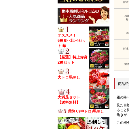
配送
お
形
送
オススメ！
6種食べ比べセッ
ト 華
解凍
【厳選】特上赤身
2種セット
製
大トロ馬刺し
商品紹
大満足セット
霜の降
【送料無料】
見た目
ること
霜降り(中トロ)馬刺し
飽きが
この機