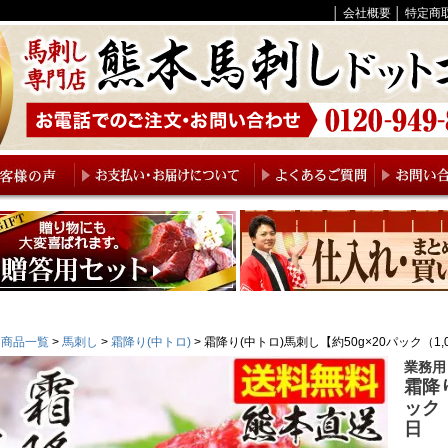
│
会社概要
│
特定商
商品一覧
馬刺し
霜降り(中トロ)
霜降り(中トロ)馬刺し【約50g×20パック（1
業務用
霜降り
ック
日