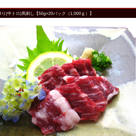
り(中トロ)馬刺し【50g×20パック（1,000ｇ）】