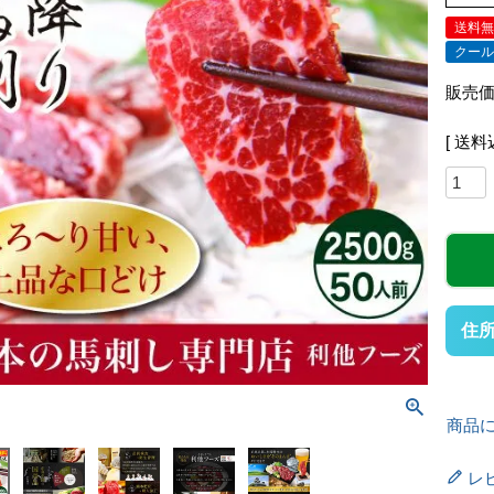
送料
クー
販売
送料
住
商品
レ