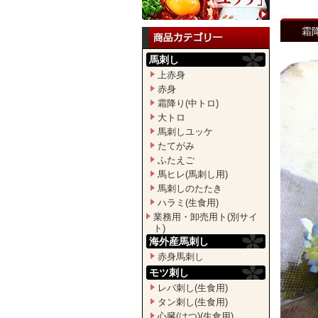
霜降
馬刺し
上赤身
赤身
霜降り(中トロ)
大トロ
馬刺しユッケ
たてがみ
ふたえご
馬ヒレ(馬刺し用)
馬刺しのたたき
ハラミ(生食用)
業務用・卸売用ト(別サイ
ト)
海外産馬刺し
赤身馬刺し
モツ刺し
レバ刺し(生食用)
タン刺し(生食用)
心臓(はつ)(生食用)