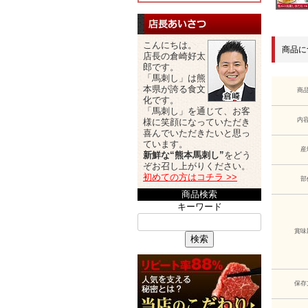
こんにちは。
商品に
店長の倉崎好太
郎です。
「馬刺し」は熊
本県が誇る食文
商
化です。
「馬刺し」を通じて、お客
内
様に笑顔になっていただき
喜んでいただきたいと思っ
ています。
産
新鮮な“熊本馬刺し”
をどう
ぞお召し上がりください。
初めての方はコチラ >>
部
商品検索
キーワード
賞味
検索
保存