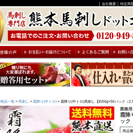
│
会社概要
│
特定商
商品一覧
馬刺し
霜降り(中トロ)
霜降り(中トロ)馬刺し【約50g×50パック（2,
業務用
霜降り
ック（
商品