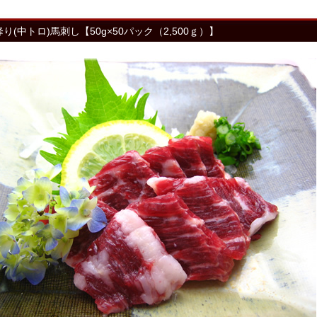
り(中トロ)馬刺し【50g×50パック（2,500ｇ）】