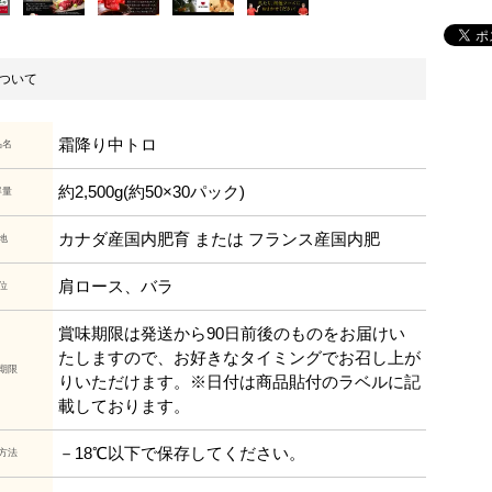
ついて
霜降り中トロ
品名
約2,500g(約50×30パック)
容量
カナダ産国内肥育 または フランス産国内肥
地
肩ロース、バラ
位
賞味期限は発送から90日前後のものをお届けい
たしますので、お好きなタイミングでお召し上が
期限
りいただけます。※日付は商品貼付のラベルに記
載しております。
－18℃以下で保存してください。
方法