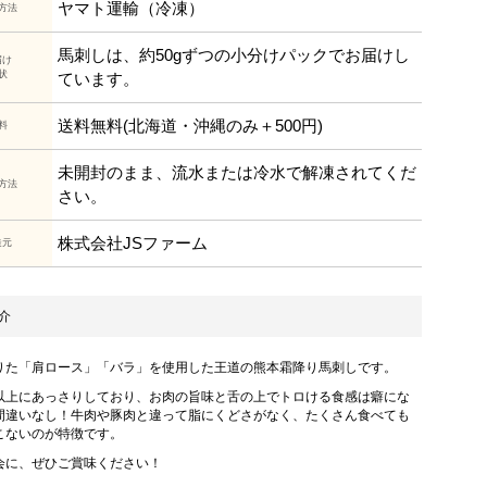
ヤマト運輸（冷凍）
方法
馬刺しは、約50gずつの小分けパックでお届けし
届け
状
ています。
送料無料(北海道・沖縄のみ＋500円)
料
未開封のまま、流水または冷水で解凍されてくだ
方法
さい。
株式会社JSファーム
造元
介
りた「肩ロース」「バラ」を使用した王道の熊本霜降り馬刺しです。
以上にあっさりしており、お肉の旨味と舌の上でトロける食感は癖にな
間違いなし！牛肉や豚肉と違って脂にくどさがなく、たくさん食べても
こないのが特徴です。
会に、ぜひご賞味ください！