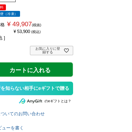
無料
ル便（冷凍）
¥
49,907
価格
税抜
¥
53,900
税込
込
お気に入りに登
録する
カートに入れる
所を知らない相手にeギフトで贈る
のeギフトとは？
についてのお問い合わせ
ビューを書く