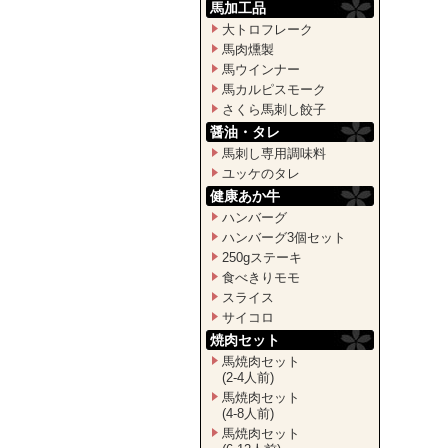
馬加工品
大トロフレーク
馬肉燻製
馬ウインナー
馬カルピスモーク
さくら馬刺し餃子
醤油・タレ
馬刺し専用調味料
ユッケのタレ
健康あか牛
ハンバーグ
ハンバーグ3個セット
250gステーキ
食べきりモモ
スライス
サイコロ
焼肉セット
馬焼肉セット
(2-4人前)
馬焼肉セット
(4-8人前)
馬焼肉セット