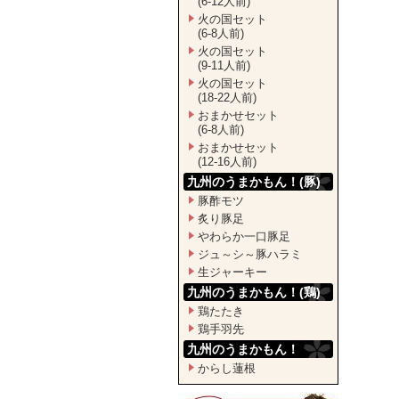
(6-12人前)
火の国セット
(6-8人前)
火の国セット
(9-11人前)
火の国セット
(18-22人前)
おまかせセット
(6-8人前)
おまかせセット
(12-16人前)
九州のうまかもん！(豚)
豚酢モツ
炙り豚足
やわらか一口豚足
ジュ～シ～豚ハラミ
生ジャーキー
九州のうまかもん！(鶏)
鶏たたき
鶏手羽先
九州のうまかもん！
からし蓮根