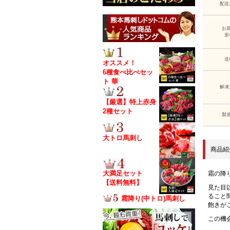
配送
お
形
送
オススメ！
6種食べ比べセッ
ト 華
解凍
【厳選】特上赤身
2種セット
製
大トロ馬刺し
商品紹
大満足セット
霜の降
【送料無料】
見た目
ること
霜降り(中トロ)馬刺し
飽きが
この機