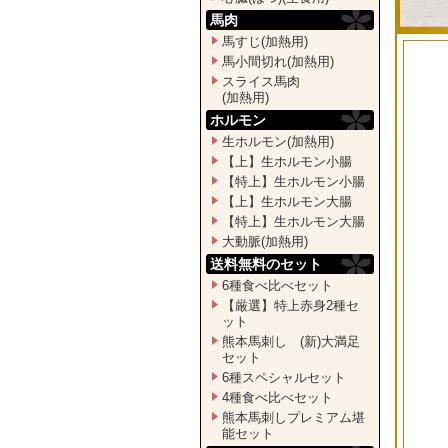
馬肉
馬すじ(加熱用)
馬小間切れ(加熱用)
スライス馬肉
(加熱用)
ホルモン
生ホルモン(加熱用)
【上】生ホルモン小腸
【特上】生ホルモン小腸
【上】生ホルモン大腸
【特上】生ホルモン大腸
大動脈(加熱用)
送料無料のセット
6種食べ比べセット
【厳選】特上赤身2種セ
ット
熊本馬刺し (新)大満足
セット
6種スペシャルセット
4種食べ比べセット
熊本馬刺しプレミアム堪
能セット