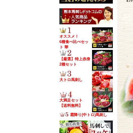
オススメ！
6種食べ比べセッ
ト 華
【厳選】特上赤身
2種セット
大トロ馬刺し
大満足セット
【送料無料】
霜降り(中トロ)馬刺し