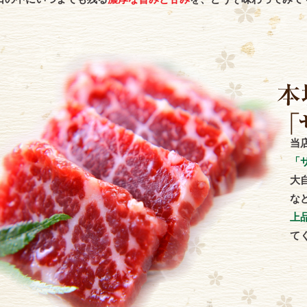
当
「
大
な
上
て