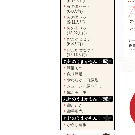
(6-12人前)
火の国セット
(6-8人前)
火の国セット
(9-11人前)
火の国セット
(18-22人前)
おまかせセット
(6-8人前)
おまかせセット
(12-16人前)
九州のうまかもん！(豚)
豚酢モツ
炙り豚足
やわらか一口豚足
ジュ～シ～豚ハラミ
生ジャーキー
九州のうまかもん！(鶏)
鶏たたき
鶏手羽先
九州のうまかもん！
からし蓮根