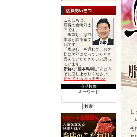
こんにちは。
店長の倉崎好太
郎です。
「馬刺し」は熊
本県が誇る食文
化です。
「馬刺し」を通じて、お客
様に笑顔になっていただき
喜んでいただきたいと思っ
ています。
新鮮な“熊本馬刺し”
をどう
ぞお召し上がりください。
初めての方はコチラ >>
商品検索
キーワード
検索
し
「
そ
お