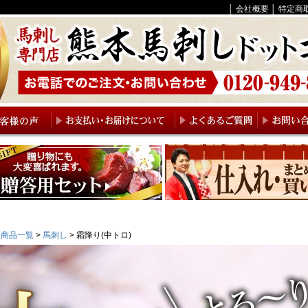
│
会社概要
│
特定商
商品一覧
馬刺し
霜降り(中トロ)