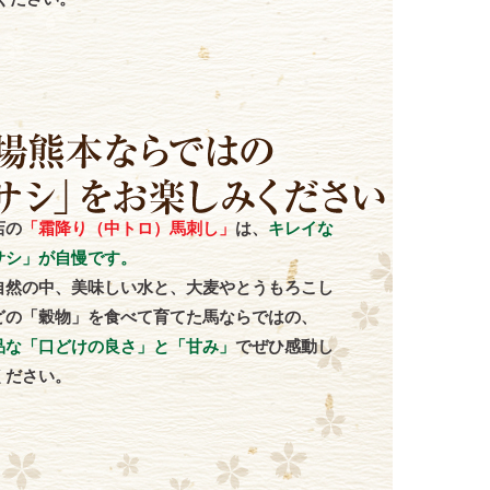
店の
「霜降り（中トロ）馬刺し」
は、
キレイな
サシ」が自慢です。
自然の中、美味しい水と、大麦やとうもろこし
どの「穀物」を食べて育てた馬ならではの、
品な「口どけの良さ」と「甘み」
でぜひ感動し
ください。