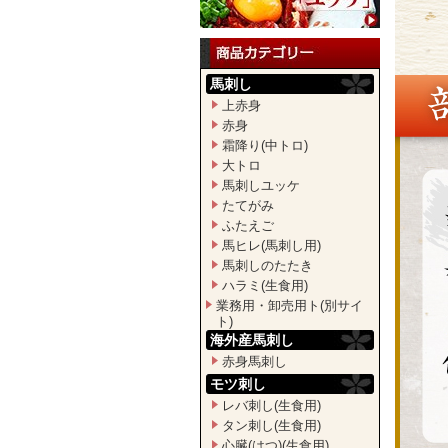
馬刺し
上赤身
赤身
霜降り(中トロ)
大トロ
馬刺しユッケ
たてがみ
ふたえご
馬ヒレ(馬刺し用)
馬刺しのたたき
ハラミ(生食用)
業務用・卸売用ト(別サイ
ト)
海外産馬刺し
赤身馬刺し
モツ刺し
レバ刺し(生食用)
タン刺し(生食用)
心臓(はつ)(生食用)