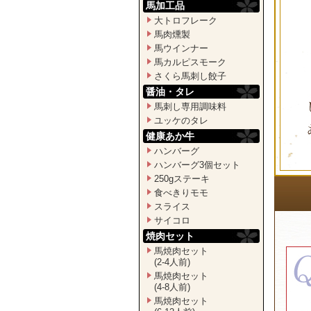
馬加工品
大トロフレーク
馬肉燻製
馬ウインナー
馬カルピスモーク
さくら馬刺し餃子
醤油・タレ
馬刺し専用調味料
ユッケのタレ
健康あか牛
ハンバーグ
ハンバーグ3個セット
250gステーキ
食べきりモモ
スライス
サイコロ
焼肉セット
馬焼肉セット
(2-4人前)
馬焼肉セット
(4-8人前)
馬焼肉セット