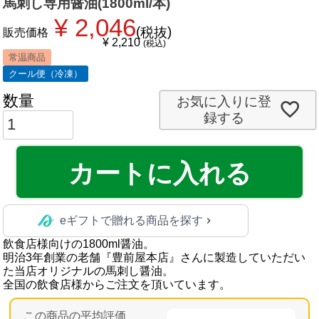
馬刺し専用醤油(1800ml/本)
¥
2,046
税抜
販売価格
¥
2,210
税込
常温商品
クール便（冷凍）
お気に入りに登
録する
カートに入れる
eギフトで贈れる商品を探す
飲食店様向けの1800ml醤油。
明治3年創業の老舗『豊前屋本店』さんに製造していただい
た当店オリジナルの馬刺し醤油。
全国の飲食店様からご注文を頂いています。